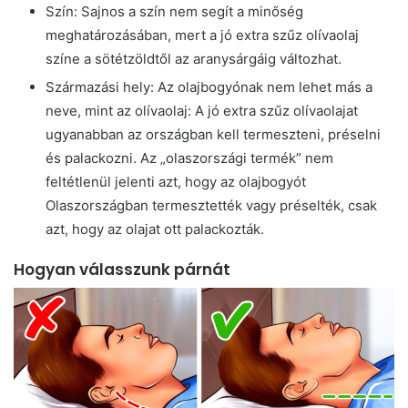
Szín: Sajnos a szín nem segít a minőség
meghatározásában, mert a jó extra szűz olívaolaj
színe a sötétzöldtől az aranysárgáig változhat.
Származási hely: Az olajbogyónak nem lehet más a
neve, mint az olívaolaj: A jó extra szűz olívaolajat
ugyanabban az országban kell termeszteni, préselni
és palackozni. Az „olaszországi termék” nem
feltétlenül jelenti azt, hogy az olajbogyót
Olaszországban termesztették vagy préselték, csak
azt, hogy az olajat ott palackozták.
Hogyan válasszunk párnát