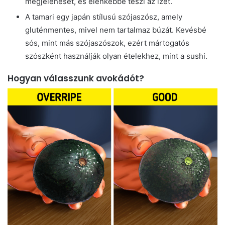
megjelenését, és élénkebbé teszi az ízét.
A tamari egy japán stílusú szójaszósz, amely
gluténmentes, mivel nem tartalmaz búzát. Kevésbé
sós, mint más szójaszószok, ezért mártogatós
szószként használják olyan ételekhez, mint a sushi.
Hogyan válasszunk avokádót?