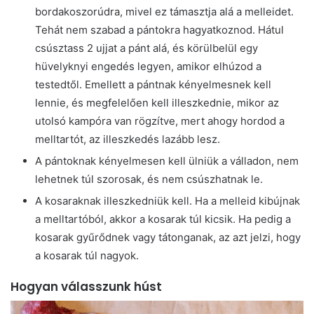
bordakoszorúdra, mivel ez támasztja alá a melleidet.
Tehát nem szabad a pántokra hagyatkoznod. Hátul
csúsztass 2 ujjat a pánt alá, és körülbelül egy
hüvelyknyi engedés legyen, amikor elhúzod a
testedtől. Emellett a pántnak kényelmesnek kell
lennie, és megfelelően kell illeszkednie, mikor az
utolsó kampóra van rögzítve, mert ahogy hordod a
melltartót, az illeszkedés lazább lesz.
A pántoknak kényelmesen kell ülniük a válladon, nem
lehetnek túl szorosak, és nem csúszhatnak le.
A kosaraknak illeszkedniük kell. Ha a melleid kibújnak
a melltartóból, akkor a kosarak túl kicsik. Ha pedig a
kosarak gyűrődnek vagy tátonganak, az azt jelzi, hogy
a kosarak túl nagyok.
Hogyan válasszunk húst