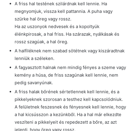
A friss hal testének szilárdnak kell lennie. Ha
megnyomjuk, vissza kell pattannia. A puha vagy
szürke hal öreg vagy rossz.
Ha az uszonyok nedvesek és a kopoltyúk
élénkpirosak, a hal friss. Ha szárazak, nyálkásak és
rossz szagúak, a hal öreg.
A halfiléknek nem szabad sötétnek vagy kiszáradtnak
lenniük a széleken.
A fagyasztott halnak nem mindig fényes a szeme vagy
kemény a húsa, de friss szagúnak kell lennie, nem
pedig savanyúnak.
A friss halak bőrének sértetlennek kell lennie, és a
pikkelyeknek szorosan a testhez kell kapcsolódniuk.
A felületnek feszesnek és fényesnek kell lennie, hogy
a hal kicsússzon a kezünkből. Ha a hal már elkezdte
veszíteni a pikkelyeit és repedezett a bőre, az azt
jelenti, hogy öreg vagy rossz.