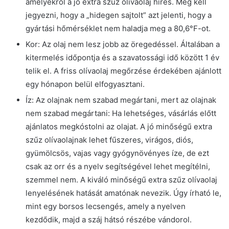
amelyekről a jó extra szűz olívaolaj híres. Meg kell
jegyezni, hogy a „hidegen sajtolt” azt jelenti, hogy a
gyártási hőmérséklet nem haladja meg a 80,6°F-ot.
Kor: Az olaj nem lesz jobb az öregedéssel. Általában a
kitermelés időpontja és a szavatossági idő között 1 év
telik el. A friss olívaolaj megőrzése érdekében ajánlott
egy hónapon belül elfogyasztani.
Íz: Az olajnak nem szabad megártani, mert az olajnak
nem szabad megártani: Ha lehetséges, vásárlás előtt
ajánlatos megkóstolni az olajat. A jó minőségű extra
szűz olívaolajnak lehet fűszeres, virágos, diós,
gyümölcsös, vajas vagy gyógynövényes íze, de ezt
csak az orr és a nyelv segítségével lehet megítélni,
szemmel nem. A kiváló minőségű extra szűz olívaolaj
lenyelésének hatását amatónak nevezik. Úgy írható le,
mint egy borsos lecsengés, amely a nyelven
kezdődik, majd a száj hátsó részébe vándorol.