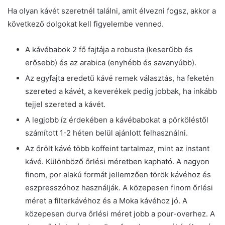
Ha olyan kávét szeretnél találni, amit élvezni fogsz, akkor a
következő dolgokat kell figyelembe venned.
A kávébabok 2 fő fajtája a robusta (keserűbb és
erősebb) és az arabica (enyhébb és savanyúbb).
Az egyfajta eredetű kávé remek választás, ha feketén
szereted a kávét, a keverékek pedig jobbak, ha inkább
tejjel szereted a kávét.
A legjobb íz érdekében a kávébabokat a pörköléstől
számított 1-2 héten belül ajánlott felhasználni.
Az őrölt kávé több koffeint tartalmaz, mint az instant
kávé. Különböző őrlési méretben kapható. A nagyon
finom, por alakú formát jellemzően török kávéhoz és
eszpresszóhoz használják. A közepesen finom őrlési
méret a filterkávéhoz és a Moka kávéhoz jó. A
közepesen durva őrlési méret jobb a pour-overhez. A