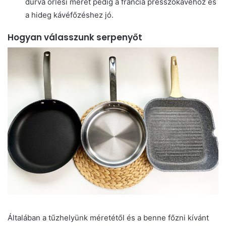
durva őrlési méret pedig a francia presszókávéhoz és
a hideg kávéfőzéshez jó.
Hogyan válasszunk serpenyőt
Általában a tűzhelyünk méretétől és a benne főzni kívánt