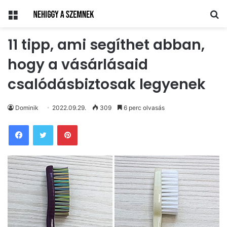
Menü
Ke
11 tipp, ami segíthet abban,
hogy a vásárlásaid
csalódásbiztosak legyenek
Dominik
2022.09.29.
309
6 perc olvasás
Pinterest