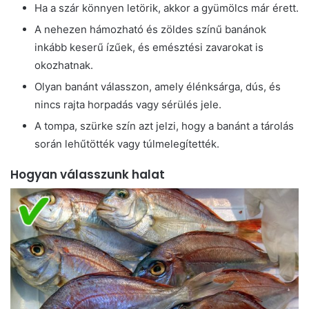
Ha a szár könnyen letörik, akkor a gyümölcs már érett.
A nehezen hámozható és zöldes színű banánok
inkább keserű ízűek, és emésztési zavarokat is
okozhatnak.
Olyan banánt válasszon, amely élénksárga, dús, és
nincs rajta horpadás vagy sérülés jele.
A tompa, szürke szín azt jelzi, hogy a banánt a tárolás
során lehűtötték vagy túlmelegítették.
Hogyan válasszunk halat