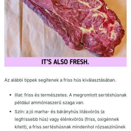
Az alábbi tippek segítenek a friss hús kiválasztásában.
Illat: friss és természetes. A megromlott sertéshúsnak
például ammóniaszerű szaga van.
Szín: a jó marha- és bárányhús lilásvörös (a
legfrissebb hús) vagy élénkvörös (friss, oxigénnek
kitett), a friss sertéshúsnak mindenhol rózsaszínűnek