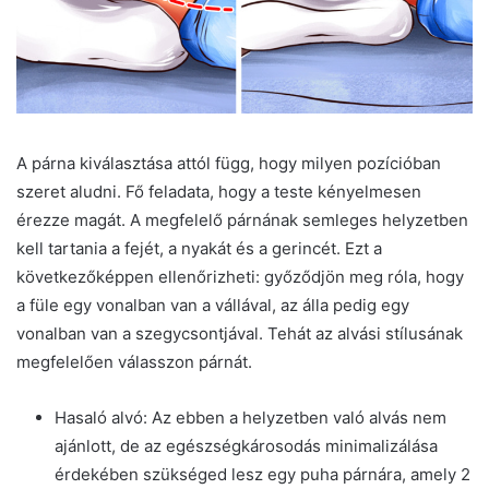
A párna kiválasztása attól függ, hogy milyen pozícióban
szeret aludni. Fő feladata, hogy a teste kényelmesen
érezze magát. A megfelelő párnának semleges helyzetben
kell tartania a fejét, a nyakát és a gerincét. Ezt a
következőképpen ellenőrizheti: győződjön meg róla, hogy
a füle egy vonalban van a vállával, az álla pedig egy
vonalban van a szegycsontjával. Tehát az alvási stílusának
megfelelően válasszon párnát.
Hasaló alvó: Az ebben a helyzetben való alvás nem
ajánlott, de az egészségkárosodás minimalizálása
érdekében szükséged lesz egy puha párnára, amely 2