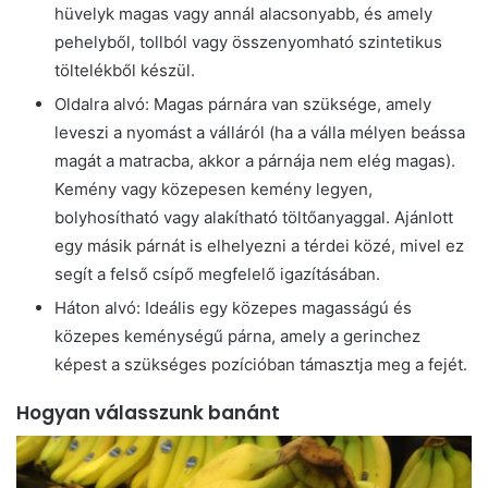
hüvelyk magas vagy annál alacsonyabb, és amely
pehelyből, tollból vagy összenyomható szintetikus
töltelékből készül.
Oldalra alvó: Magas párnára van szüksége, amely
leveszi a nyomást a válláról (ha a válla mélyen beássa
magát a matracba, akkor a párnája nem elég magas).
Kemény vagy közepesen kemény legyen,
bolyhosítható vagy alakítható töltőanyaggal. Ajánlott
egy másik párnát is elhelyezni a térdei közé, mivel ez
segít a felső csípő megfelelő igazításában.
Háton alvó: Ideális egy közepes magasságú és
közepes keménységű párna, amely a gerinchez
képest a szükséges pozícióban támasztja meg a fejét.
Hogyan válasszunk banánt