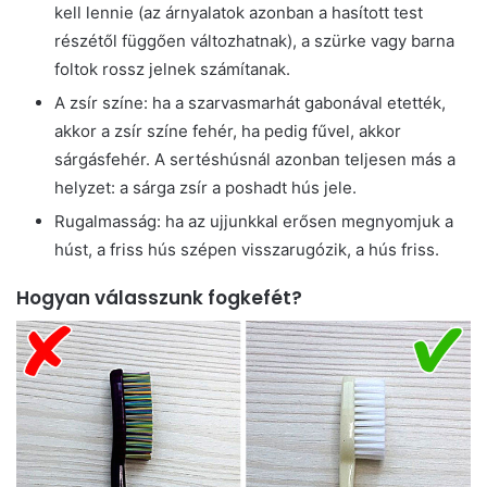
kell lennie (az árnyalatok azonban a hasított test
részétől függően változhatnak), a szürke vagy barna
foltok rossz jelnek számítanak.
A zsír színe: ha a szarvasmarhát gabonával etették,
akkor a zsír színe fehér, ha pedig fűvel, akkor
sárgásfehér. A sertéshúsnál azonban teljesen más a
helyzet: a sárga zsír a poshadt hús jele.
Rugalmasság: ha az ujjunkkal erősen megnyomjuk a
húst, a friss hús szépen visszarugózik, a hús friss.
Hogyan válasszunk fogkefét?