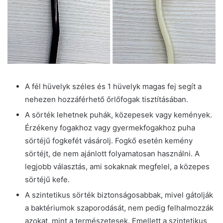
A fél hüvelyk széles és 1 hüvelyk magas fej segít a
nehezen hozzáférhető őrlőfogak tisztításában.
A sörték lehetnek puhák, közepesek vagy kemények.
Érzékeny fogakhoz vagy gyermekfogakhoz puha
sörtéjű fogkefét vásárolj. Fogkő esetén kemény
sörtéjt, de nem ajánlott folyamatosan használni. A
legjobb választás, ami sokaknak megfelel, a közepes
sörtéjű kefe.
A szintetikus sörték biztonságosabbak, mivel gátolják
a baktériumok szaporodását, nem pedig felhalmozzák
azokat, mint a természetesek. Emellett a szintetikus