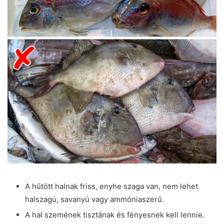
A hűtött halnak friss, enyhe szaga van, nem lehet
halszagú, savanyú vagy ammóniaszerű.
A hal szemének tisztának és fényesnek kell lennie.