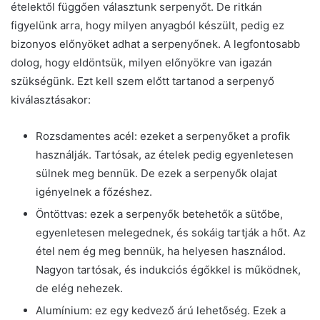
ételektől függően választunk serpenyőt. De ritkán
figyelünk arra, hogy milyen anyagból készült, pedig ez
bizonyos előnyöket adhat a serpenyőnek. A legfontosabb
dolog, hogy eldöntsük, milyen előnyökre van igazán
szükségünk. Ezt kell szem előtt tartanod a serpenyő
kiválasztásakor:
Rozsdamentes acél: ezeket a serpenyőket a profik
használják. Tartósak, az ételek pedig egyenletesen
sülnek meg bennük. De ezek a serpenyők olajat
igényelnek a főzéshez.
Öntöttvas: ezek a serpenyők betehetők a sütőbe,
egyenletesen melegednek, és sokáig tartják a hőt. Az
étel nem ég meg bennük, ha helyesen használod.
Nagyon tartósak, és indukciós égőkkel is működnek,
de elég nehezek.
Alumínium: ez egy kedvező árú lehetőség. Ezek a