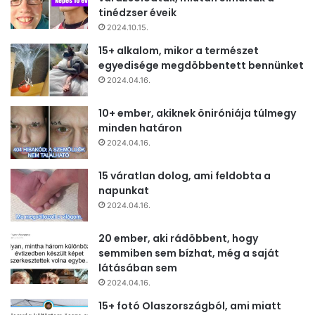
tinédzser éveik
2024.10.15.
15+ alkalom, mikor a természet
egyedisége megdöbbentett bennünket
2024.04.16.
10+ ember, akiknek öniróniája túlmegy
minden határon
2024.04.16.
15 váratlan dolog, ami feldobta a
napunkat
2024.04.16.
20 ember, aki rádöbbent, hogy
semmiben sem bízhat, még a saját
látásában sem
2024.04.16.
15+ fotó Olaszországból, ami miatt