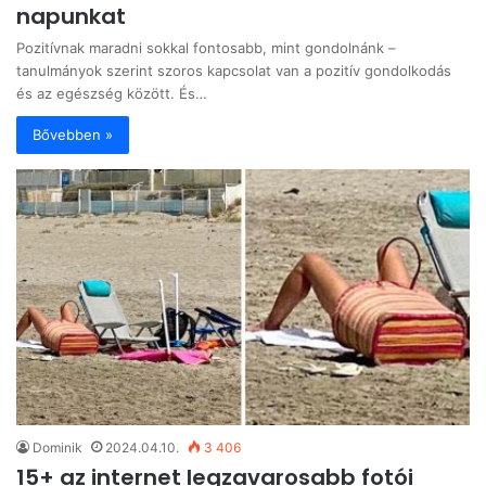
napunkat
Pozitívnak maradni sokkal fontosabb, mint gondolnánk –
tanulmányok szerint szoros kapcsolat van a pozitív gondolkodás
és az egészség között. És…
Bővebben »
Dominik
2024.04.10.
3 406
15+ az internet legzavarosabb fotói