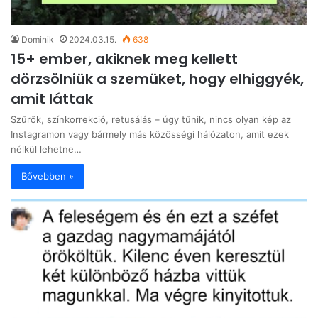
Dominik
2024.03.15.
638
15+ ember, akiknek meg kellett
dörzsölniük a szemüket, hogy elhiggyék,
amit láttak
Szűrők, színkorrekció, retusálás – úgy tűnik, nincs olyan kép az
Instagramon vagy bármely más közösségi hálózaton, amit ezek
nélkül lehetne…
Bővebben »