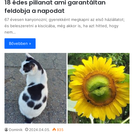
18 édes pillanat ami garantáltan
feldobja a napodat
67 évesen kanyonozni; gyerekként megkapni az első háziállatot;
és beleszeretni a kiscicába, még akkor is, ha azt hitted, hogy
nem…
Bővebben »
Dominik
2024.04.05.
935