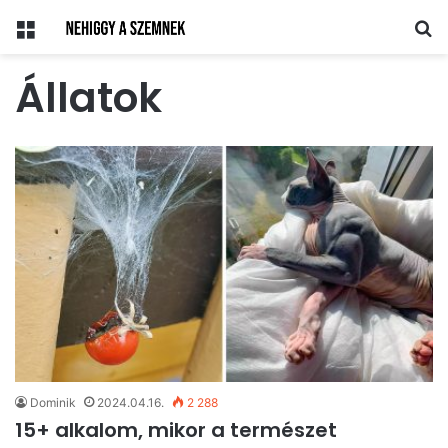
Menü
Ke
Állatok
Dominik
2024.04.16.
2 288
15+ alkalom, mikor a természet