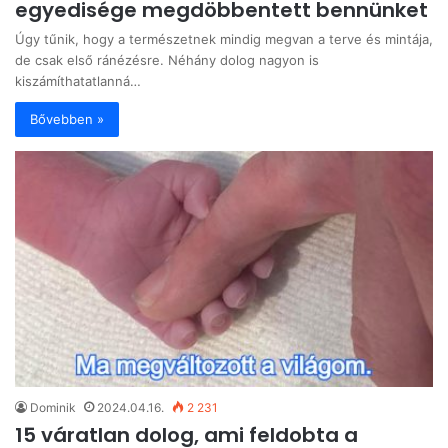
egyedisége megdöbbentett bennünket
Úgy tűnik, hogy a természetnek mindig megvan a terve és mintája,
de csak első ránézésre. Néhány dolog nagyon is
kiszámíthatatlanná…
Bővebben »
Dominik
2024.04.16.
2 231
15 váratlan dolog, ami feldobta a