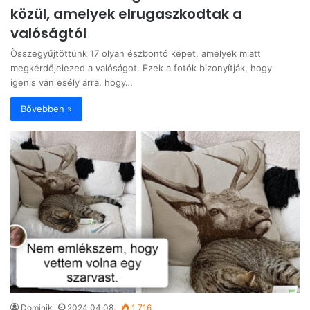
közül, amelyek elrugaszkodtak a
valóságtól
Összegyűjtöttünk 17 olyan észbontó képet, amelyek miatt
megkérdőjelezed a valóságot. Ezek a fotók bizonyítják, hogy
igenis van esély arra, hogy…
Bővebben »
Dominik
2024.04.08.
1 716