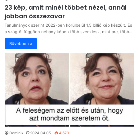
23 kép, amit minél többet nézel, annál
jobban összezavar
Tanulmányok szerint 2022-ben körülbelül 1,5 billió kép készült. És
a szögtől függően néhány képen több szem lesz, mint arc, több…
Bővebben »
Dominik
2024.04.05.
4 670