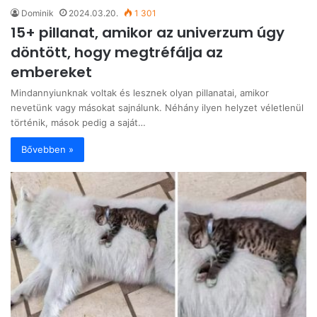
Dominik
2024.03.20.
1 301
15+ pillanat, amikor az univerzum úgy
döntött, hogy megtréfálja az
embereket
Mindannyiunknak voltak és lesznek olyan pillanatai, amikor
nevetünk vagy másokat sajnálunk. Néhány ilyen helyzet véletlenül
történik, mások pedig a saját…
Bővebben »