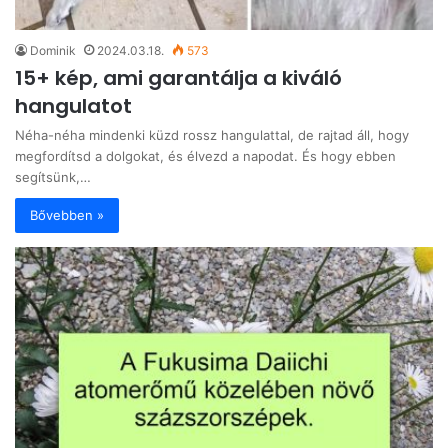
Dominik
2024.03.18.
573
15+ kép, ami garantálja a kiváló
hangulatot
Néha-néha mindenki küzd rossz hangulattal, de rajtad áll, hogy
megfordítsd a dolgokat, és élvezd a napodat. És hogy ebben
segítsünk,…
Bővebben »