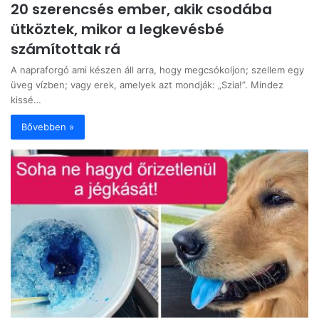
20 szerencsés ember, akik csodába
ütköztek, mikor a legkevésbé
számítottak rá
A napraforgó ami készen áll arra, hogy megcsókoljon; szellem egy
üveg vízben; vagy erek, amelyek azt mondják: „Szia!”. Mindez
kissé…
Bővebben »