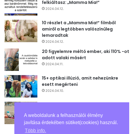
felkiáltasz: „Mamma Mia!”
2024.04.12.
10 részlet a „Mamma Mia!” filmből
amiről a legtöbben valószínűleg
lemaradtak
2024.04.12.
20 figyelemre méltó ember, aki 110% -ot
adott valaki másért
2024.04.11.
15+ optikai illúzió, amit nehezünkre
esett megérteni
2024.04.10.
15+ az internet legzavarosabb fotói
közül, amelyek elrugaszkodtak a
A weboldalunk a felhasználói élmény
valóságtól
javítása érdekében sütiket(cookies) használ.
2024.04.10.
Több info.