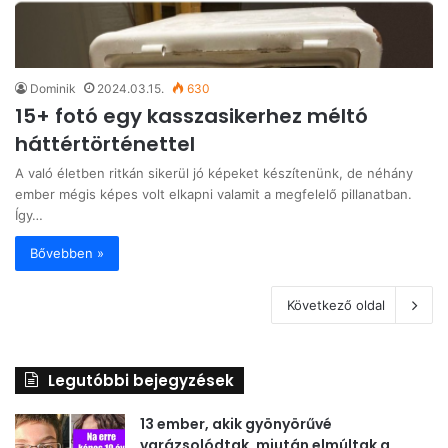
Dominik
2024.03.15.
630
15+ fotó egy kasszasikerhez méltó
háttértörténettel
A való életben ritkán sikerül jó képeket készítenünk, de néhány
ember mégis képes volt elkapni valamit a megfelelő pillanatban.
Így…
Bővebben »
Következő oldal
Legutóbbi bejegyzések
13 ember, akik gyönyörűvé
varázsolódtak, miután elmúltak a