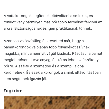
A vattakorongok segítenek eltávolítani a sminket, és
tonikot vagy bármilyen más bőrápoló terméket felvinni az
arcra. Biztonságosnak és igen praktikusnak tűnnek.
Azonban valószínűleg észrevetted már, hogy a
pamutkorongok valójában több folyadékot szívnak
magukba, mint amennyit végül kiadnak. Ráadásul a pamut
meglehetősen durva anyag, és káros lehet az érzékeny
bőrre. A szálak a szemedbe és a szempilláidba
kerülhetnek. És ezek a korongok a smink eltávolításában
sem segítenek igazán jól.
Fogkrém