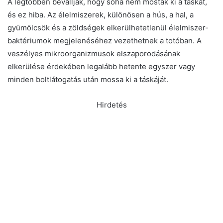
A legtöbben bevallják, hogy soha nem mosták ki a táskát,
és ez hiba. Az élelmiszerek, különösen a hús, a hal, a
gyümölcsök és a zöldségek elkerülhetetlenül élelmiszer-
baktériumok megjelenéséhez vezethetnek a totóban. A
veszélyes mikroorganizmusok elszaporodásának
elkerülése érdekében legalább hetente egyszer vagy
minden boltlátogatás után mossa ki a táskáját.
Hirdetés