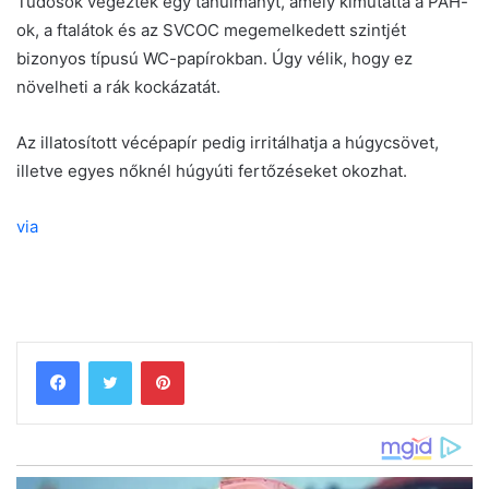
Tudósok végeztek egy tanulmányt, amely kimutatta a PAH-
ok, a ftalátok és az SVCOC megemelkedett szintjét
bizonyos típusú WC-papírokban. Úgy vélik, hogy ez
növelheti a rák kockázatát.
Az illatosított vécépapír pedig irritálhatja a húgycsövet,
illetve egyes nőknél húgyúti fertőzéseket okozhat.
via
Pinterest