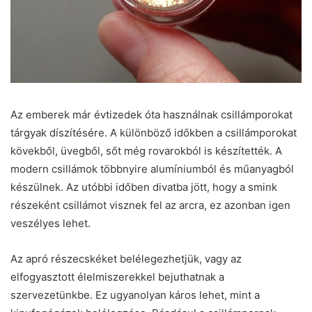
Az emberek már évtizedek óta használnak csillámporokat
tárgyak díszítésére. A különböző időkben a csillámporokat
kövekből, üvegből, sőt még rovarokból is készítették. A
modern csillámok többnyire alumíniumból és műanyagból
készülnek. Az utóbbi időben divatba jött, hogy a smink
részeként csillámot visznek fel az arcra, ez azonban igen
veszélyes lehet.
Az apró részecskéket belélegezhetjük, vagy az
elfogyasztott élelmiszerekkel bejuthatnak a
szervezetünkbe. Ez ugyanolyan káros lehet, mint a