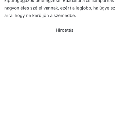
kipufogógázok belélegzése. Ráadásul a csillámpornak
nagyon éles szélei vannak, ezért a legjobb, ha ügyelsz
arra, hogy ne kerüljön a szemedbe.
Hirdetés