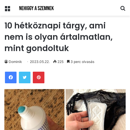
Menü
Ke
10 hétköznapi tárgy, ami
nem is olyan ártalmatlan,
mint gondoltuk
Dominik
2023.05.22.
225
3 perc olvasás
Pinterest