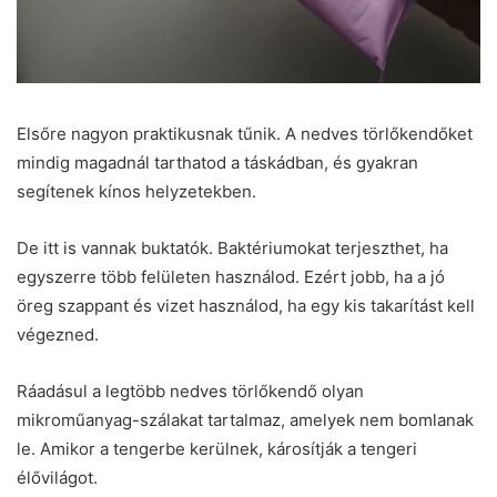
Elsőre nagyon praktikusnak tűnik. A nedves törlőkendőket
mindig magadnál tarthatod a táskádban, és gyakran
segítenek kínos helyzetekben.
De itt is vannak buktatók. Baktériumokat terjeszthet, ha
egyszerre több felületen használod. Ezért jobb, ha a jó
öreg szappant és vizet használod, ha egy kis takarítást kell
végezned.
Ráadásul a legtöbb nedves törlőkendő olyan
mikroműanyag-szálakat tartalmaz, amelyek nem bomlanak
le. Amikor a tengerbe kerülnek, károsítják a tengeri
élővilágot.