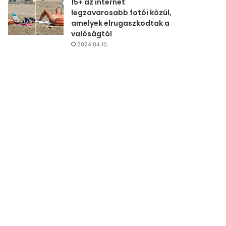
15+ az internet
legzavarosabb fotói közül,
amelyek elrugaszkodtak a
valóságtól
2024.04.10.