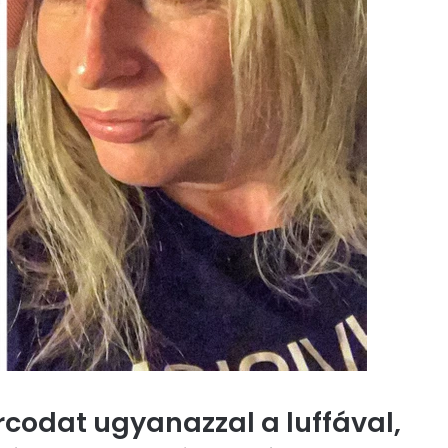
odat ugyanazzal a luffával,