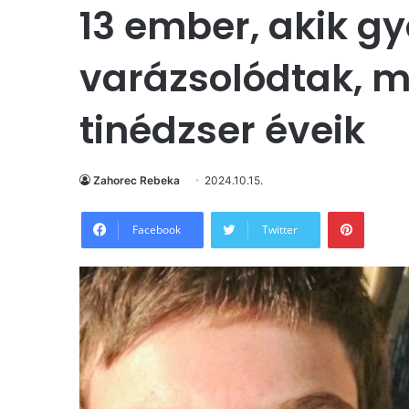
13 ember, akik g
varázsolódtak, m
tinédzser éveik
Zahorec Rebeka
2024.10.15.
Pintere
Facebook
Twitter