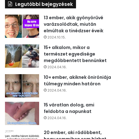
Legutóbbi bejegyzések
13 ember, akik gyönyörűvé
varázsolódtak, miután
elmúltak a tinédzser éveik
2024.10.15.
15+ alkalom, mikor a
természet egyedisége
megdöbbentett bennünket
2024.04.16.
10+ ember, akiknek öniróniája
túlmegy minden határon
2024.04.16.
15 váratlan dolog, ami
feldobta a napunkat
2024.04.16.
20 ember, aki rádöbbent,