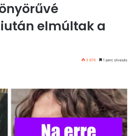
yönyörűvé
iután elmúltak a
3 676
1 perc olvasás
st