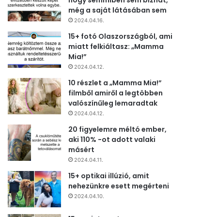
hogy semmiben sem bízhat,
még a saját látásában sem
2024.04.16.
15+ fotó Olaszországból, ami
miatt felkiáltasz: „Mamma
Mia!”
2024.04.12.
10 részlet a „Mamma Mia!”
filmből amiről a legtöbben
valószínűleg lemaradtak
2024.04.12.
20 figyelemre méltó ember,
aki 110% -ot adott valaki
másért
2024.04.11.
15+ optikai illúzió, amit
nehezünkre esett megérteni
2024.04.10.