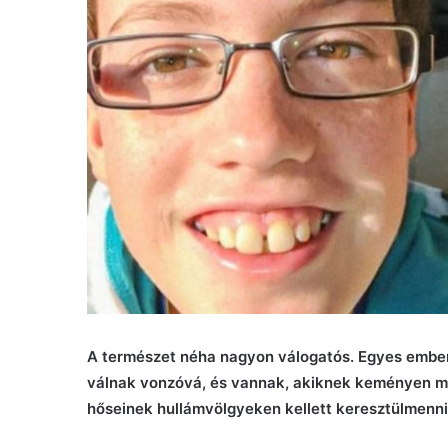
A természet néha nagyon válogatós. Egyes ember
válnak vonzóvá, és vannak, akiknek keményen me
hőseinek hullámvölgyeken kellett keresztülmenni