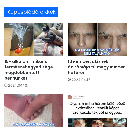
Kapcsolódó cikkek
15+ alkalom, mikor a
10+ ember, akiknek
természet egyedisége
öniróniája túlmegy minden
megdöbbentett
határon
bennünket
2024.04.16.
2024.04.16.