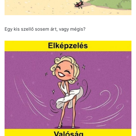
Egy kis szellő sosem árt, vagy mégis?