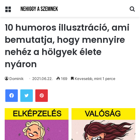
Menü
Ke
10 humoros illusztráció, ami
bemutatja, hogy mennyire
nehéz a hölgyek élete
nyáron
Dominik
2021.06.22.
169
Kevesebb, mint 1 perce
Pinterest