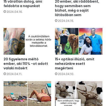
15 váratlan dolog, ami
20 ember, aki rádöbbent,
feldobta a napunkat
hogy semmiben sem
bízhat, még a saját
2024.04.16.
látásában sem
2024.04.16.
20 figyelemre méltó
15+ optikai illúzió, amit
ember, aki 110% -ot adott
nehezünkre esett
valaki másért
megérteni
2024.04.11.
2024.04.10.