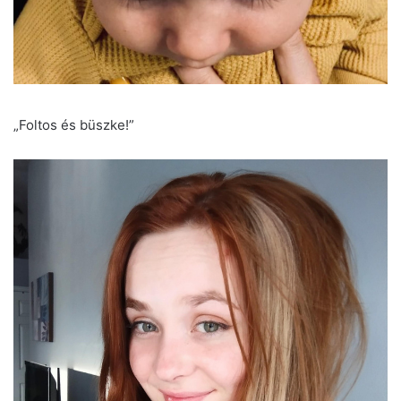
„Foltos és büszke!”