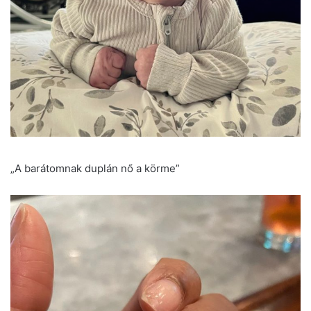
„A barátomnak duplán nő a körme”