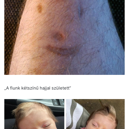
„A fiunk kétszínű hajjal született”