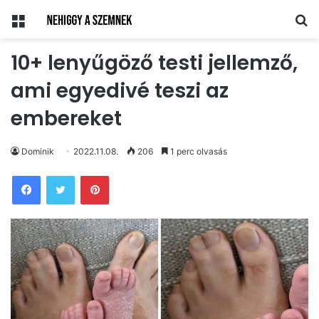
Menü
Ke
10+ lenyűgöző testi jellemző,
ami egyedivé teszi az
embereket
Dominik
2022.11.08.
206
1 perc olvasás
Pinterest