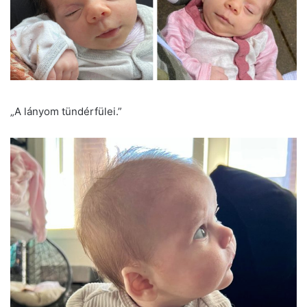
„A lányom tündérfülei.”