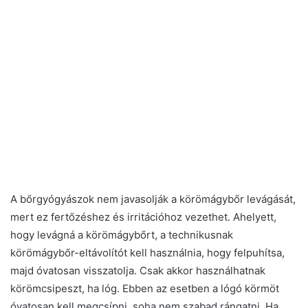
A bőrgyógyászok nem javasolják a körömágybőr levágását,
mert ez fertőzéshez és irritációhoz vezethet. Ahelyett,
hogy levágná a körömágybőrt, a technikusnak
körömágybőr-eltávolítót kell használnia, hogy felpuhítsa,
majd óvatosan visszatolja. Csak akkor használhatnak
körömcsipeszt, ha lóg. Ebben az esetben a lógó körmöt
óvatosan kell megcsípni, soha nem szabad rángatni. Ha