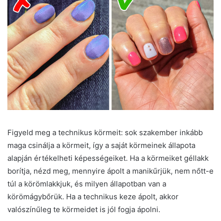
Figyeld meg a technikus körmeit: sok szakember inkább
maga csinálja a körmeit, így a saját körmeinek állapota
alapján értékelheti képességeiket. Ha a körmeiket géllakk
borítja, nézd meg, mennyire ápolt a manikűrjük, nem nőtt-e
túl a körömlakkjuk, és milyen állapotban van a
körömágybőrük. Ha a technikus keze ápolt, akkor
valószínűleg te körmeidet is jól fogja ápolni.