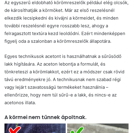
Az egyszerű eldobható körömreszelők például elég olcsók,
de károsíthatják a körmöket. Már az első reszelésnél
elkezdik lecsipkedni és kivájni a körmeidet, és minden
további reszelésnél egyre rosszabb lesz, ahogy a
felragasztott textúra kezd leoldódni. Ezért mindenképpen
figyelj oda a szalonban a körömreszelők állapotára.
Egyes technikusok acetont is használhatnak a sűrűsödő
lakk hígítására. Az aceton lebontja a formulát, és
tönkreteszi a körömlakkot, ezért ez a módszer csak rövid
távú eredményekre jó. A technikusnak nem szabad régi
vagy lejárt szavatosságú termékeket használnia –
ellenőrizze, hogy nem túl sűrű-e a lakk, és nincs-e az
acetonos illata.
A körmei nem tűnnek ápoltnak.