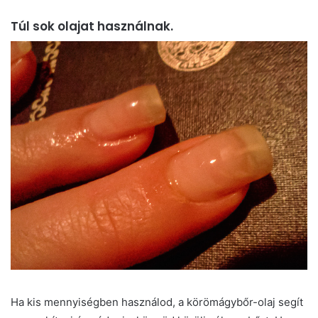
Túl sok olajat használnak.
Ha kis mennyiségben használod, a körömágybőr-olaj segít