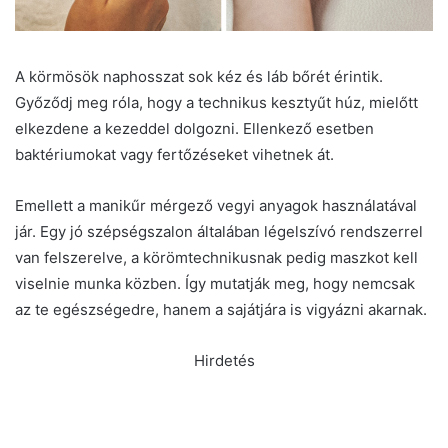
A körmösök naphosszat sok kéz és láb bőrét érintik.
Győződj meg róla, hogy a technikus kesztyűt húz, mielőtt
elkezdene a kezeddel dolgozni. Ellenkező esetben
baktériumokat vagy fertőzéseket vihetnek át.
Emellett a manikűr mérgező vegyi anyagok használatával
jár. Egy jó szépségszalon általában légelszívó rendszerrel
van felszerelve, a körömtechnikusnak pedig maszkot kell
viselnie munka közben. Így mutatják meg, hogy nemcsak
az te egészségedre, hanem a sajátjára is vigyázni akarnak.
Hirdetés