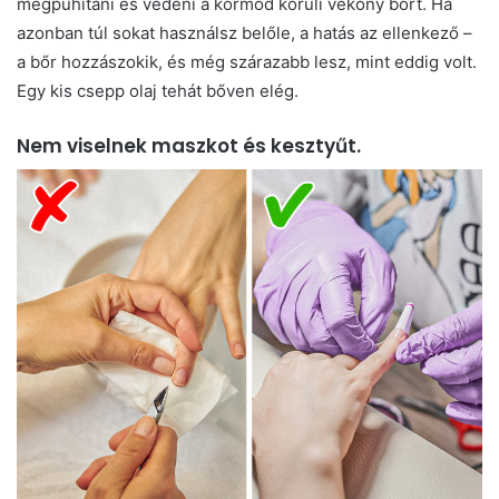
megpuhítani és védeni a körmöd körüli vékony bőrt. Ha
azonban túl sokat használsz belőle, a hatás az ellenkező –
a bőr hozzászokik, és még szárazabb lesz, mint eddig volt.
Egy kis csepp olaj tehát bőven elég.
Nem viselnek maszkot és kesztyűt.