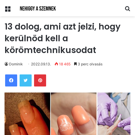
Menü
Ke
13 dolog, ami azt jelzi, hogy
kerülnöd kell a
körömtechnikusodat
Dominik
2022.09.13.
18 465
3 perc olvasás
Pinterest