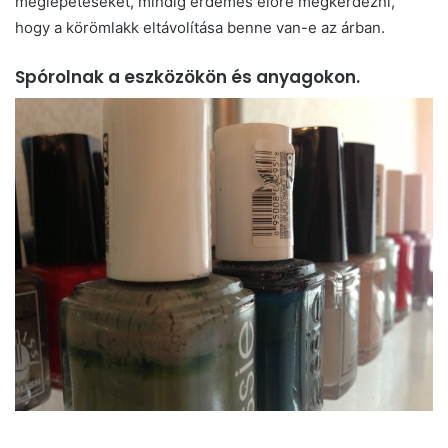
meglepetéseket, mindig érdemes előre megkérdezni,
hogy a körömlakk eltávolítása benne van-e az árban.
Spórolnak a eszközökön és anyagokon.