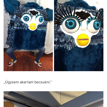
„Úgysem akartam becsukni.”