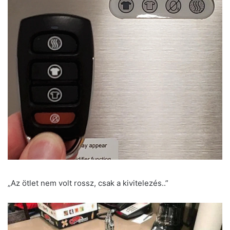
„Az ötlet nem volt rossz, csak a kivitelezés..”