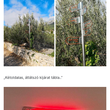
„Kétoldalas, átlátszó kijárat tábla..”