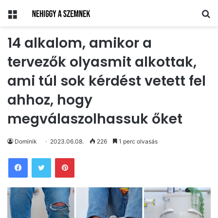
Menü
Ke
14 alkalom, amikor a
tervezők olyasmit alkottak,
ami túl sok kérdést vetett fel
ahhoz, hogy
megválaszolhassuk őket
Dominik
2023.06.08.
226
1 perc olvasás
Pinterest