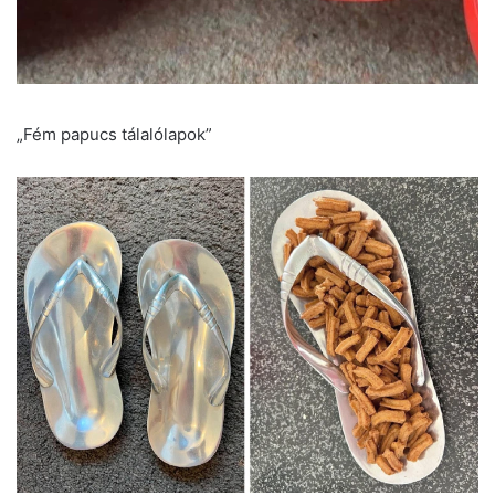
„Fém papucs tálalólapok”