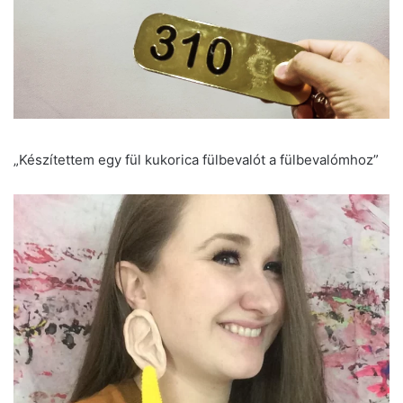
„Készítettem egy fül kukorica fülbevalót a fülbevalómhoz”