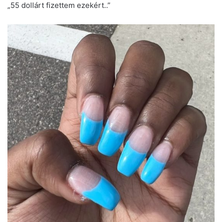
„55 dollárt fizettem ezekért..”