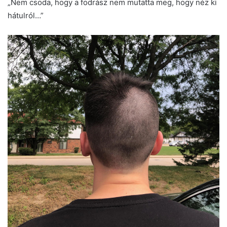
„Nem csoda, hogy a fodrász nem mutatta meg, hogy néz ki
hátulról…”