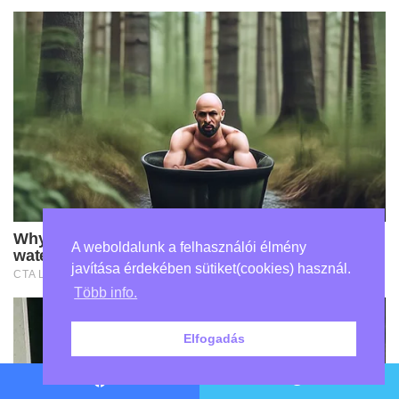
A weboldalunk a felhasználói élmény
javítása érdekében sütiket(cookies) használ.
Több info.
Elfogadás
Facebook
Twitter