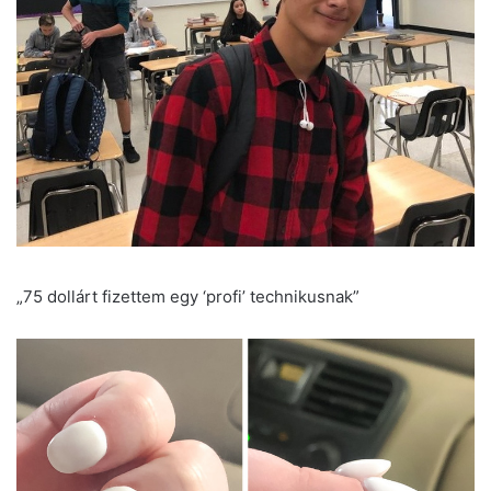
„75 dollárt fizettem egy ‘profi’ technikusnak”