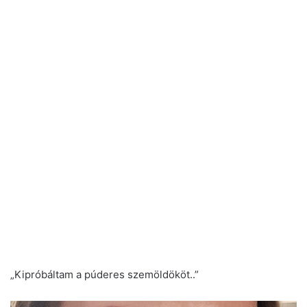
„Kipróbáltam a púderes szemöldököt..”