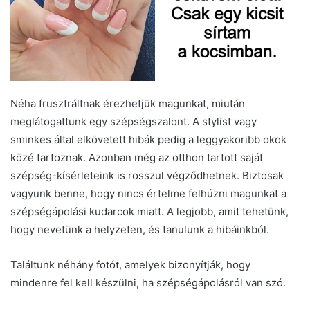
Néha frusztráltnak érezhetjük magunkat, miután
meglátogattunk egy szépségszalont. A stylist vagy
sminkes által elkövetett hibák pedig a leggyakoribb okok
közé tartoznak. Azonban még az otthon tartott saját
szépség-kísérleteink is rosszul végződhetnek. Biztosak
vagyunk benne, hogy nincs értelme felhúzni magunkat a
szépségápolási kudarcok miatt. A legjobb, amit tehetünk,
hogy nevetünk a helyzeten, és tanulunk a hibáinkból.
Találtunk néhány fotót, amelyek bizonyítják, hogy
mindenre fel kell készülni, ha szépségápolásról van szó.