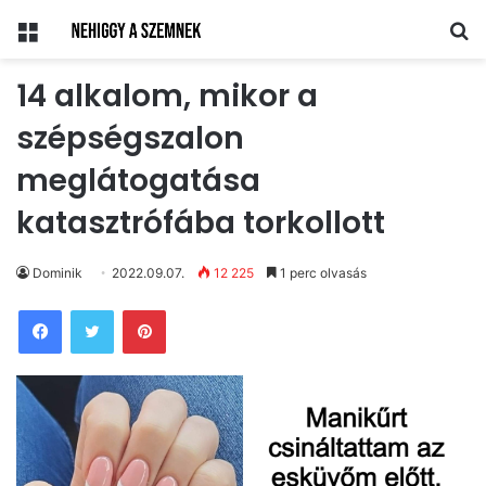
Menü
Ke
14 alkalom, mikor a
szépségszalon
meglátogatása
katasztrófába torkollott
Dominik
2022.09.07.
12 225
1 perc olvasás
Pinterest