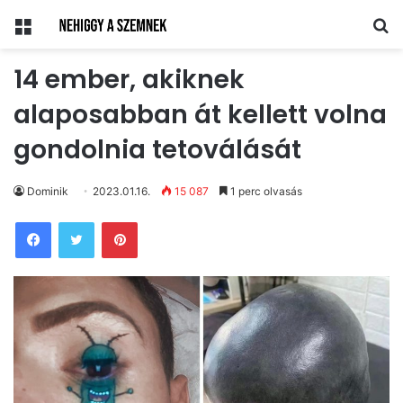
Menü
Ke
14 ember, akiknek
alaposabban át kellett volna
gondolnia tetoválását
Dominik
2023.01.16.
15 087
1 perc olvasás
Pinterest