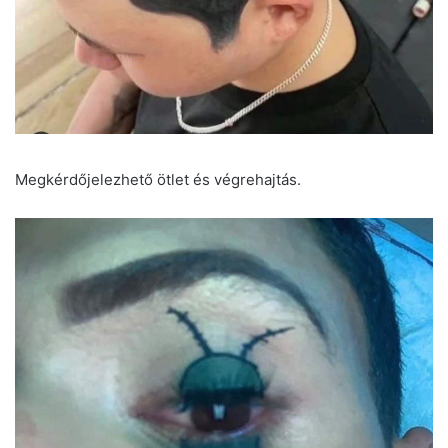
Megkérdőjelezhető ötlet és végrehajtás.