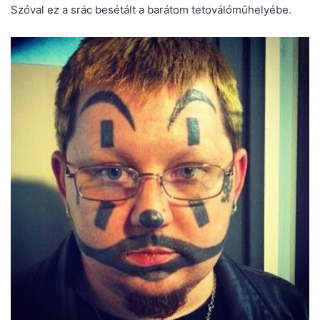
Szóval ez a srác besétált a barátom tetoválóműhelyébe.