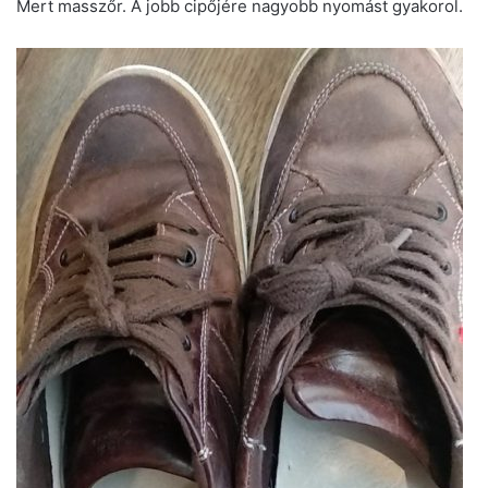
Mert masszőr. A jobb cipőjére nagyobb nyomást gyakorol.