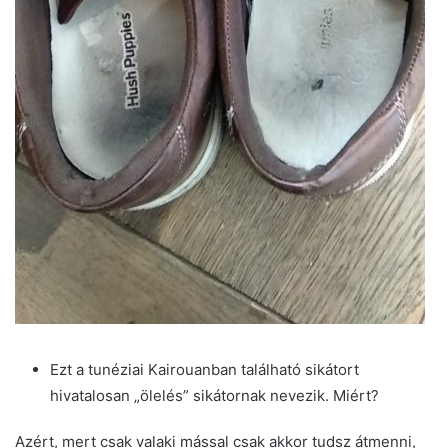
Ezt a tunéziai Kairouanban található sikátort
hivatalosan „ölelés” sikátornak nevezik. Miért?
Azért, mert csak valaki mással csak akkor tudsz átmenni,