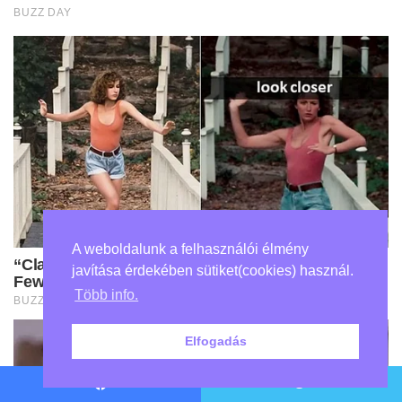
A weboldalunk a felhasználói élmény
javítása érdekében sütiket(cookies) használ.
Több info.
Elfogadás
Facebook
Twitter