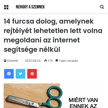
Menü
Ke
14 furcsa dolog, amelynek
rejtélyét lehetetlen lett volna
megoldani az internet
segítsége nélkül
Dominik
2022.08.23.
170
1 perc olvasás
Pinterest