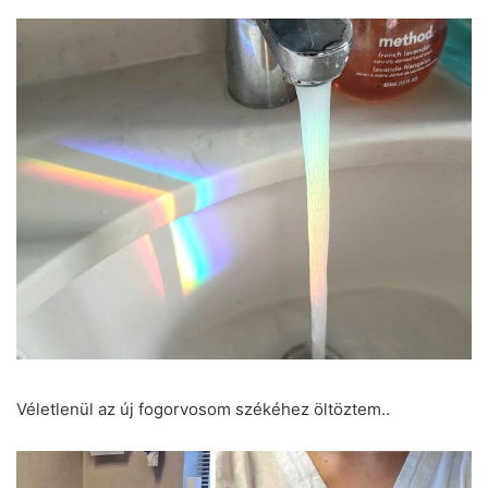
Véletlenül az új fogorvosom székéhez öltöztem..