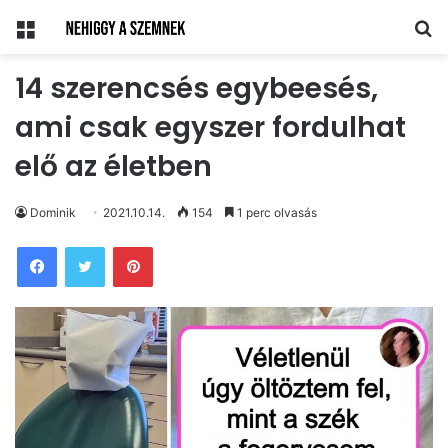
Menü
Ke
14 szerencsés egybeesés,
ami csak egyszer fordulhat
elő az életben
Dominik
2021.10.14.
154
1 perc olvasás
Pinterest