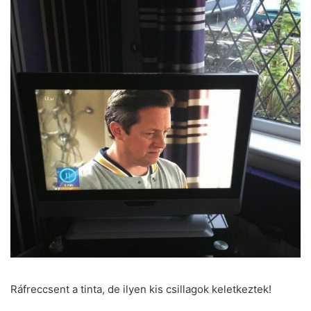
Ráfreccsent a tinta, de ilyen kis csillagok keletkeztek!