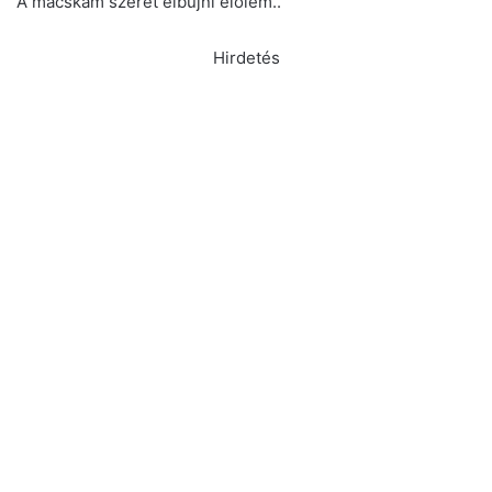
A macskám szeret elbújni előlem..
Hirdetés