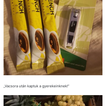
„Vacsora után kaptuk a gyerekeinknek!”