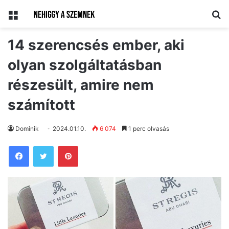
Menü
Ke
14 szerencsés ember, aki
olyan szolgáltatásban
részesült, amire nem
számított
Dominik
2024.01.10.
6 074
1 perc olvasás
Pinterest