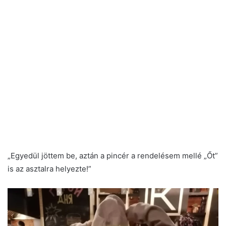
„Egyedül jöttem be, aztán a pincér a rendelésem mellé „Őt”
is az asztalra helyezte!”