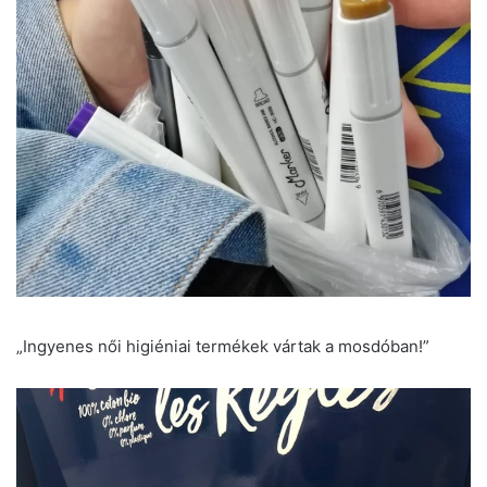
„Ingyenes női higiéniai termékek vártak a mosdóban!”