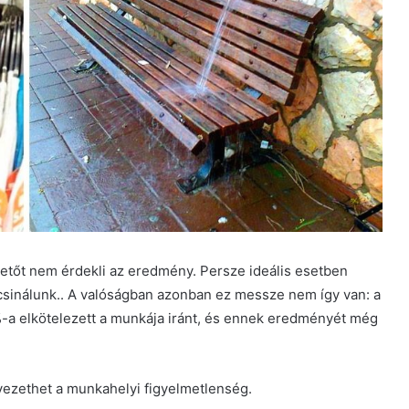
lletőt nem érdekli az eredmény. Persze ideális esetben
csinálunk.. A valóságban azonban ez messze nem így van: a
%-a elkötelezett a munkája iránt, és ennek eredményét még
vezethet a munkahelyi figyelmetlenség.