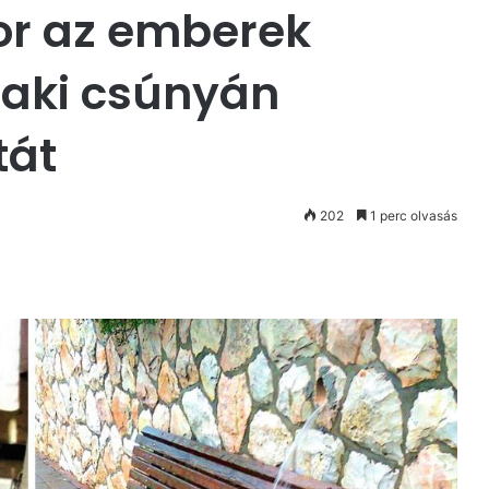
or az emberek
alaki csúnyán
tát
202
1 perc olvasás
st