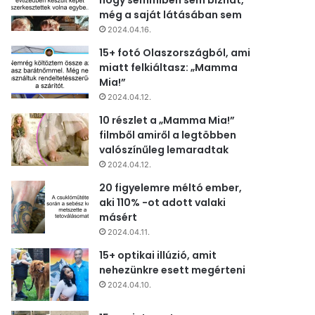
hogy semmiben sem bízhat,
még a saját látásában sem
2024.04.16.
15+ fotó Olaszországból, ami
miatt felkiáltasz: „Mamma
Mia!”
2024.04.12.
10 részlet a „Mamma Mia!”
filmből amiről a legtöbben
valószínűleg lemaradtak
2024.04.12.
20 figyelemre méltó ember,
aki 110% -ot adott valaki
másért
2024.04.11.
15+ optikai illúzió, amit
nehezünkre esett megérteni
2024.04.10.