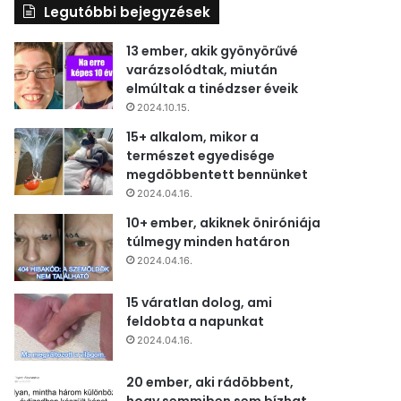
Legutóbbi bejegyzések
13 ember, akik gyönyörűvé
varázsolódtak, miután
elmúltak a tinédzser éveik
2024.10.15.
15+ alkalom, mikor a
természet egyedisége
megdöbbentett bennünket
2024.04.16.
10+ ember, akiknek öniróniája
túlmegy minden határon
2024.04.16.
15 váratlan dolog, ami
feldobta a napunkat
2024.04.16.
20 ember, aki rádöbbent,