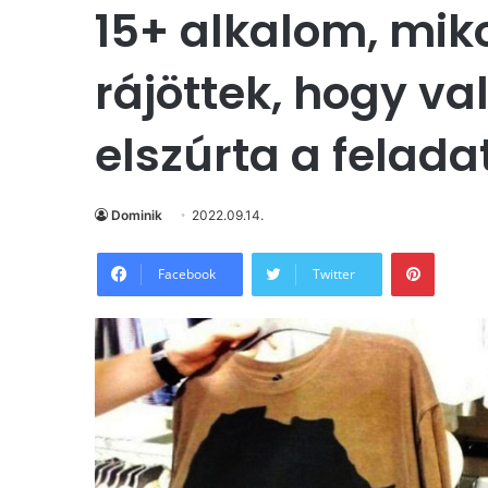
15+ alkalom, mik
rájöttek, hogy v
elszúrta a felada
Dominik
2022.09.14.
Pintere
Facebook
Twitter