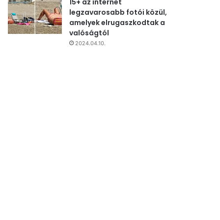
15+ az internet
legzavarosabb fotói közül,
amelyek elrugaszkodtak a
valóságtól
2024.04.10.