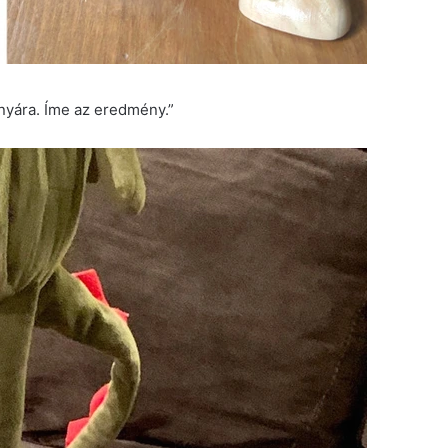
nyára. Íme az eredmény.”