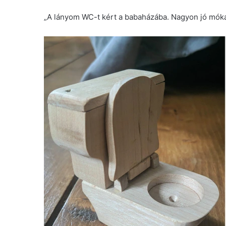
„A lányom WC-t kért a babaházába. Nagyon jó móka 