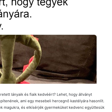
tett lányaik és fiaik kedvéért? Lehet, hogy állványt
építenének, ami egy mesebeli hercegnő kastélyára hasonlít.
ek magukra, és elkísérjék gyermeküket kedvenc együttesük