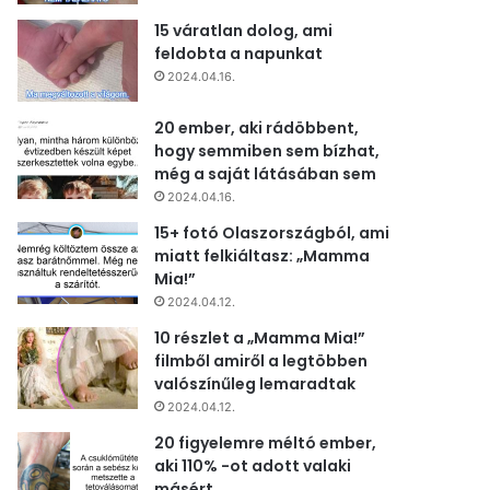
15 váratlan dolog, ami
feldobta a napunkat
2024.04.16.
20 ember, aki rádöbbent,
hogy semmiben sem bízhat,
még a saját látásában sem
2024.04.16.
15+ fotó Olaszországból, ami
miatt felkiáltasz: „Mamma
Mia!”
2024.04.12.
10 részlet a „Mamma Mia!”
filmből amiről a legtöbben
valószínűleg lemaradtak
2024.04.12.
20 figyelemre méltó ember,
aki 110% -ot adott valaki
másért