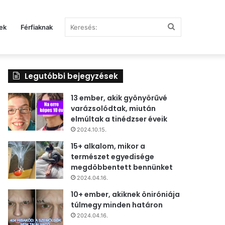
Keresés:
ek
Férfiaknak
Legutóbbi bejegyzések
13 ember, akik gyönyörűvé
varázsolódtak, miután
elmúltak a tinédzser éveik
2024.10.15.
15+ alkalom, mikor a
természet egyedisége
megdöbbentett bennünket
2024.04.16.
10+ ember, akiknek öniróniája
túlmegy minden határon
2024.04.16.