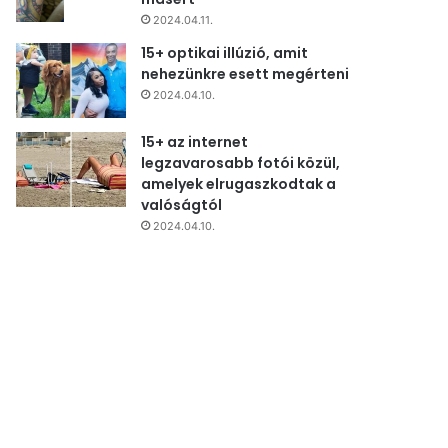
2024.04.11.
15+ optikai illúzió, amit
nehezünkre esett megérteni
2024.04.10.
15+ az internet
legzavarosabb fotói közül,
amelyek elrugaszkodtak a
valóságtól
2024.04.10.