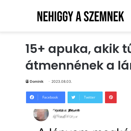
15+ apuka, akik tű
átmennének a lá
Dominik
2023.08.03.
Pintere
Facebook
Twitter