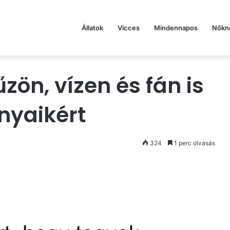
Állatok
Vicces
Mindennapos
Nőkn
zön, vízen és fán is
nyaikért
324
1 perc olvasás
st