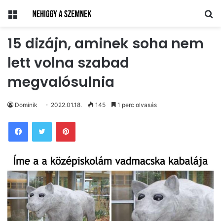
Menü
Ke
15 dizájn, aminek soha nem
lett volna szabad
megvalósulnia
Dominik
2022.01.18.
145
1 perc olvasás
Pinterest