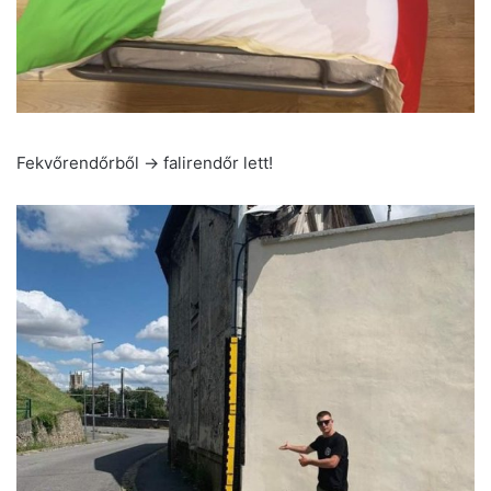
Fekvőrendőrből -> falirendőr lett!