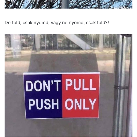
De told, csak nyomd; vagy ne nyomd, csak told?!