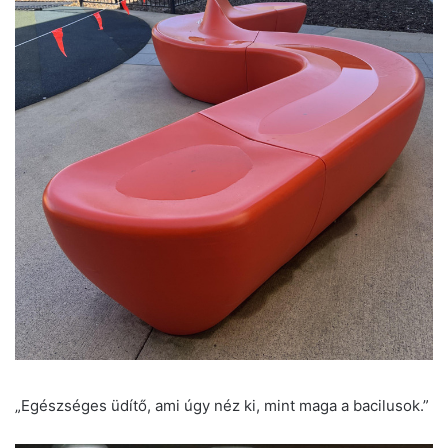
„Egészséges üdítő, ami úgy néz ki, mint maga a bacilusok.”