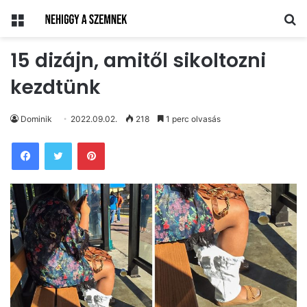
Menü
Ke
15 dizájn, amitől sikoltozni
kezdtünk
Dominik
2022.09.02.
218
1 perc olvasás
Pinterest