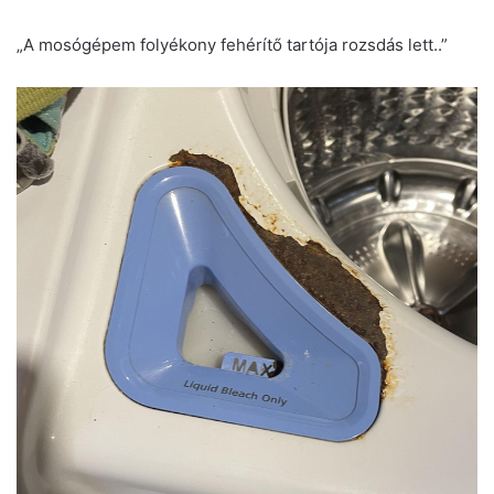
„A mosógépem folyékony fehérítő tartója rozsdás lett..”