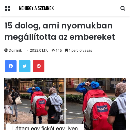
Menü
Ke
15 dolog, ami nyomukban
megállította az embereket
Dominik
2022.01.17.
145
1 perc olvasás
Pinterest