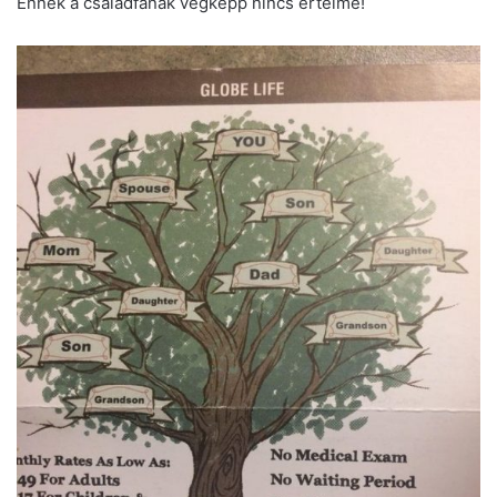
Ennek a családfának végképp nincs értelme!