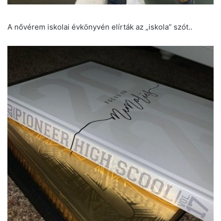
A nővérem iskolai évkönyvén elírták az „iskola” szót..