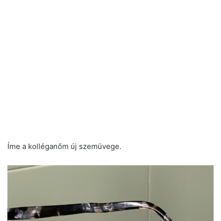
Íme a kolléganőm új szemüvege.