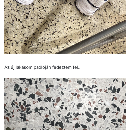
Az új lakásom padlóján fedeztem fel..