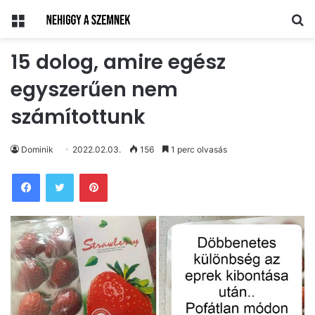
Menü
Ke
15 dolog, amire egész
egyszerűen nem
számítottunk
Dominik
2022.02.03.
156
1 perc olvasás
Pinterest