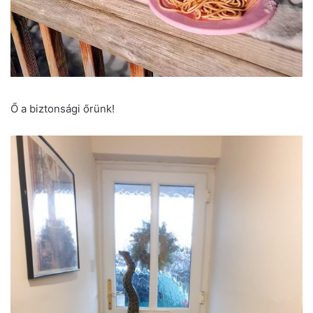
Ő a biztonsági őrünk!