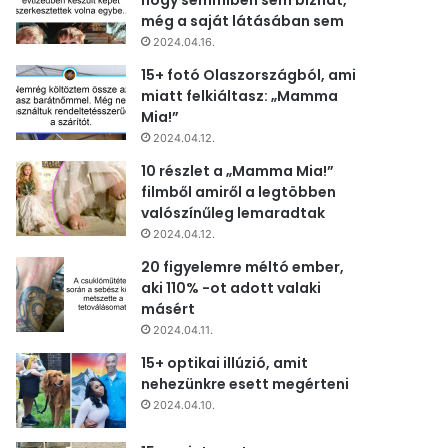
hogy semmiben sem bízhat,
még a saját látásában sem
2024.04.16.
15+ fotó Olaszországból, ami
miatt felkiáltasz: „Mamma
Mia!”
2024.04.12.
10 részlet a „Mamma Mia!”
filmből amiről a legtöbben
valószínűleg lemaradtak
2024.04.12.
20 figyelemre méltó ember,
aki 110% -ot adott valaki
másért
2024.04.11.
15+ optikai illúzió, amit
nehezünkre esett megérteni
2024.04.10.