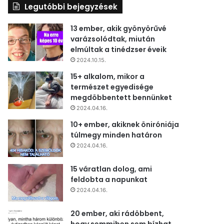
Legutóbbi bejegyzések
13 ember, akik gyönyörűvé
varázsolódtak, miután
elmúltak a tinédzser éveik
2024.10.15.
15+ alkalom, mikor a
természet egyedisége
megdöbbentett bennünket
2024.04.16.
10+ ember, akiknek öniróniája
túlmegy minden határon
2024.04.16.
15 váratlan dolog, ami
feldobta a napunkat
2024.04.16.
20 ember, aki rádöbbent,