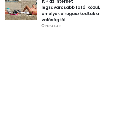
15+ az internet
legzavarosabb fotói közül,
amelyek elrugaszkodtak a
valóságtól
2024.04.10.