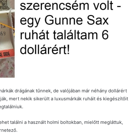
 márkák drágának tűnnek, de valójában már néhány dollárért
ák, mert nekik sikerült a luxusmárkák ruháit és kiegészítőit
gtalálniuk.
het találni a használt holmi boltokban, mielőtt megláttuk,
rnetező.