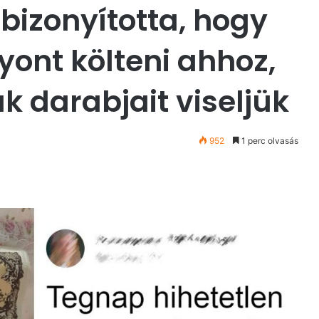
bizonyította, hogy
yont költeni ahhoz,
k darabjait viseljük
952
1 perc olvasás
st