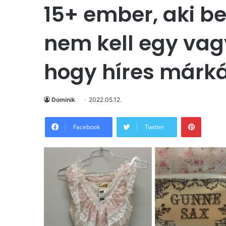
15+ ember, aki be
nem kell egy vag
hogy híres márká
Dominik
2022.05.12.
Pintere
Facebook
Twitter