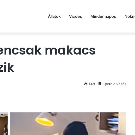
Állatok
Vicces
Mindennapos
Nőkn
igencsak makacs
ik
148
1 perc olvasás
st