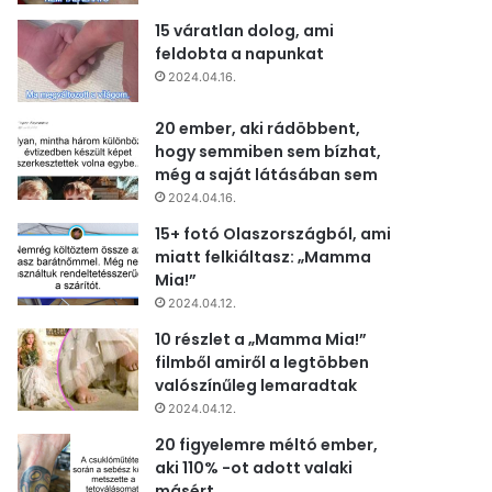
15 váratlan dolog, ami
feldobta a napunkat
2024.04.16.
20 ember, aki rádöbbent,
hogy semmiben sem bízhat,
még a saját látásában sem
2024.04.16.
15+ fotó Olaszországból, ami
miatt felkiáltasz: „Mamma
Mia!”
2024.04.12.
10 részlet a „Mamma Mia!”
filmből amiről a legtöbben
valószínűleg lemaradtak
2024.04.12.
20 figyelemre méltó ember,
aki 110% -ot adott valaki
másért