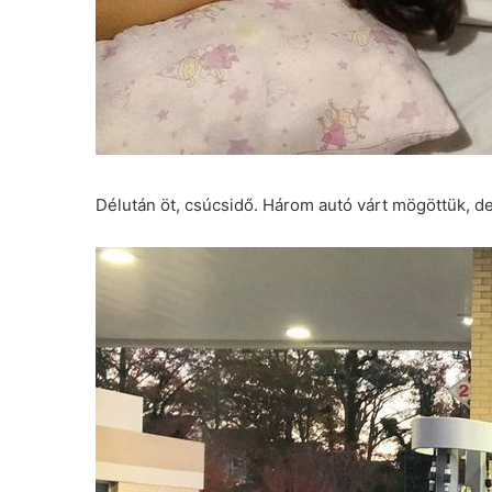
Délután öt, csúcsidő. Három autó várt mögöttük, de