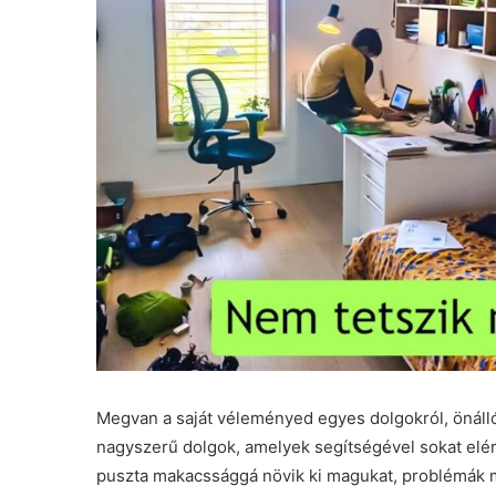
Megvan a saját véleményed egyes dolgokról, önáll
nagyszerű dolgok, amelyek segítségével sokat elé
puszta makacssággá növik ki magukat, problémák m