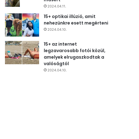
2024.04.11.
15+ optikai illúzió, amit
nehezünkre esett megérteni
2024.04.10.
15+ az internet
legzavarosabb fotói közül,
amelyek elrugaszkodtak a
valóságtól
2024.04.10.