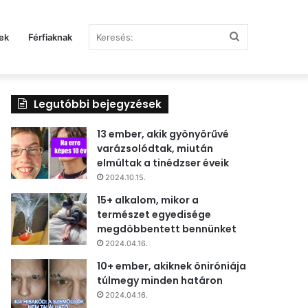
Keresés:
ek
Férfiaknak
Legutóbbi bejegyzések
13 ember, akik gyönyörűvé
varázsolódtak, miután
elmúltak a tinédzser éveik
2024.10.15.
15+ alkalom, mikor a
természet egyedisége
megdöbbentett bennünket
2024.04.16.
10+ ember, akiknek öniróniája
túlmegy minden határon
2024.04.16.