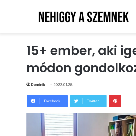
15+ ember, aki 
módon gondolkoz
Dominik
2022.01.25.
Pintere
Facebook
Twitter