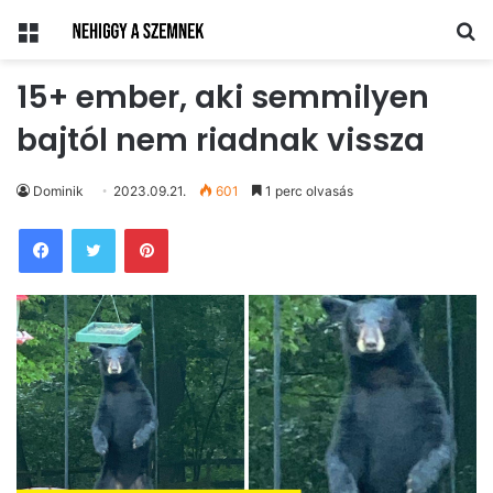
Menü
Ke
15+ ember, aki semmilyen
bajtól nem riadnak vissza
Dominik
2023.09.21.
601
1 perc olvasás
Pinterest