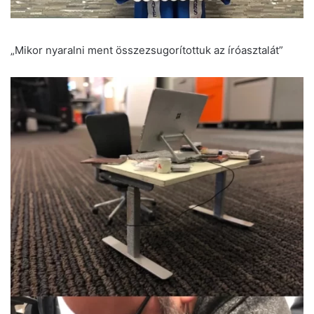
„Mikor nyaralni ment összezsugorítottuk az íróasztalát”