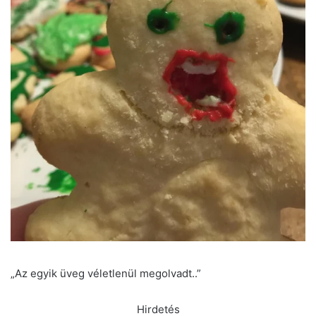
„Az egyik üveg véletlenül megolvadt..”
Hirdetés