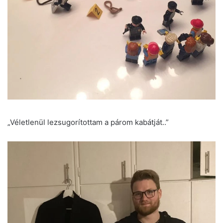
„Véletlenül lezsugorítottam a párom kabátját..”