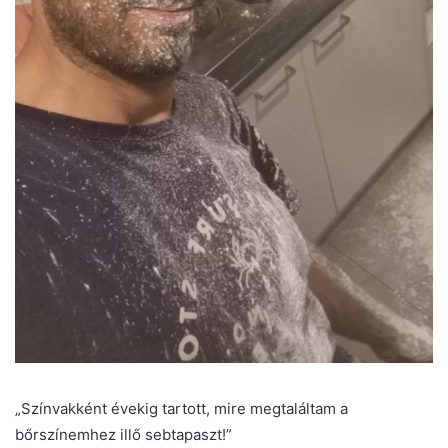
„Színvakként évekig tartott, mire megtaláltam a
bőrszínemhez illő sebtapaszt!”