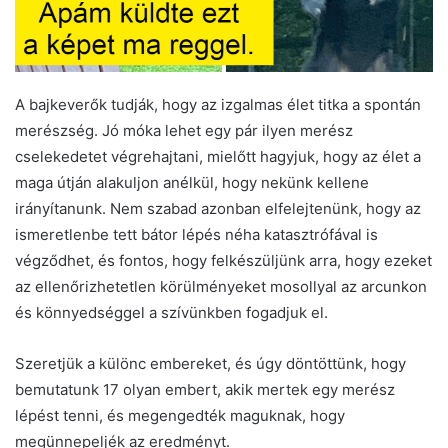
A bajkeverők tudják, hogy az izgalmas élet titka a spontán
merészség. Jó móka lehet egy pár ilyen merész
cselekedetet végrehajtani, mielőtt hagyjuk, hogy az élet a
maga útján alakuljon anélkül, hogy nekünk kellene
irányítanunk. Nem szabad azonban elfelejtenünk, hogy az
ismeretlenbe tett bátor lépés néha katasztrófával is
végződhet, és fontos, hogy felkészüljünk arra, hogy ezeket
az ellenőrizhetetlen körülményeket mosollyal az arcunkon
és könnyedséggel a szívünkben fogadjuk el.
Szeretjük a különc embereket, és úgy döntöttünk, hogy
bemutatunk 17 olyan embert, akik mertek egy merész
lépést tenni, és megengedték maguknak, hogy
megünnepeljék az eredményt.