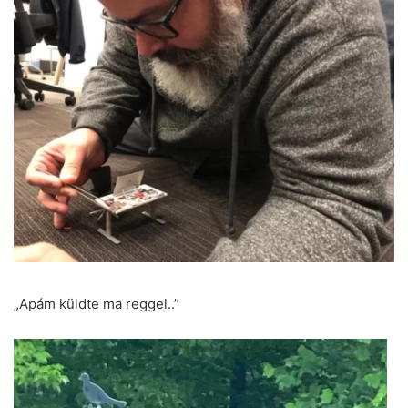
„Apám küldte ma reggel..”