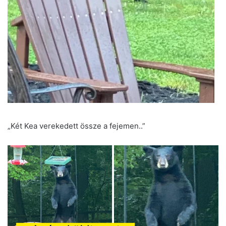
„Két Kea verekedett össze a fejemen..”