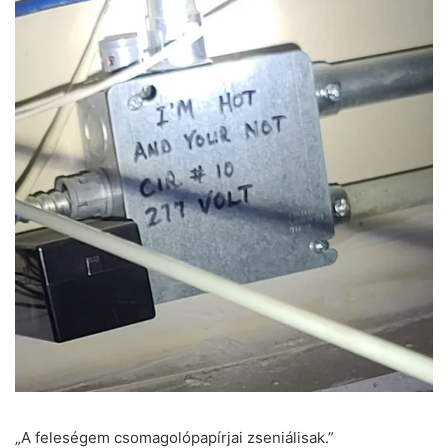
„A feleségem csomagolópapírjai zseniálisak.”