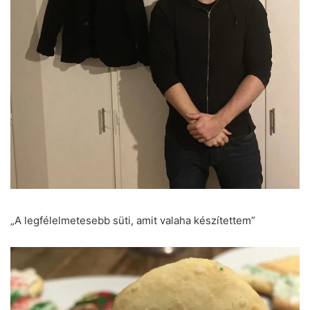
„A legfélelmetesebb süti, amit valaha készítettem”