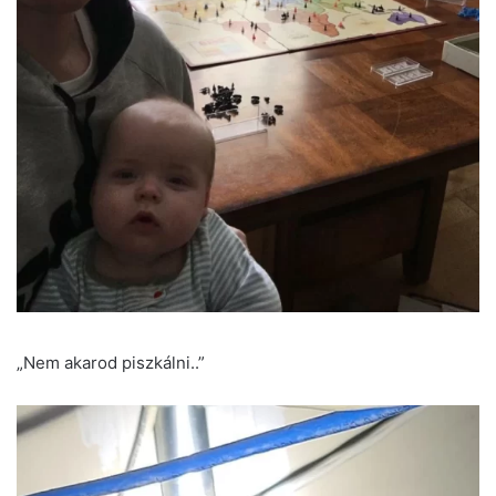
„Nem akarod piszkálni..”