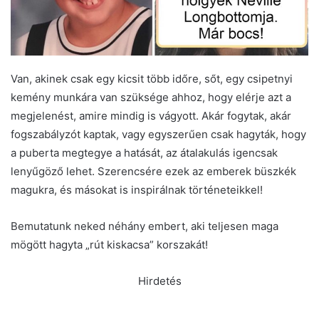
Van, akinek csak egy kicsit több időre, sőt, egy csipetnyi
kemény munkára van szüksége ahhoz, hogy elérje azt a
megjelenést, amire mindig is vágyott. Akár fogytak, akár
fogszabályzót kaptak, vagy egyszerűen csak hagyták, hogy
a puberta megtegye a hatását, az átalakulás igencsak
lenyűgöző lehet. Szerencsére ezek az emberek büszkék
magukra, és másokat is inspirálnak történeteikkel!
Bemutatunk neked néhány embert, aki teljesen maga
mögött hagyta „rút kiskacsa” korszakát!
Hirdetés