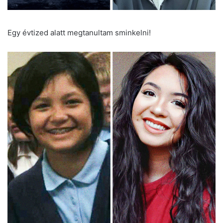
Egy évtized alatt megtanultam sminkelni!