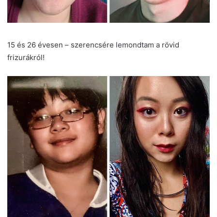
15 és 26 évesen – szerencsére lemondtam a rövid
frizurákról!