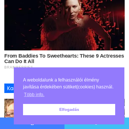
A weboldalunk a felhasználói élmény
javítása érdekében sütiket(cookies) használ.
Kapcsolódó cikkek
Több info.
Elfogadás
Facebook
Twitter