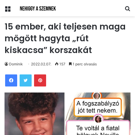
Menü
Ke
15 ember, aki teljesen maga
mögött hagyta „rút
kiskacsa” korszakát
Dominik
2022.02.07.
157
1 perc olvasás
Pinterest