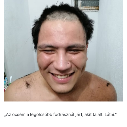
„Az öcsém a legolcsóbb fodrásznál járt, akit talált. Látni.”