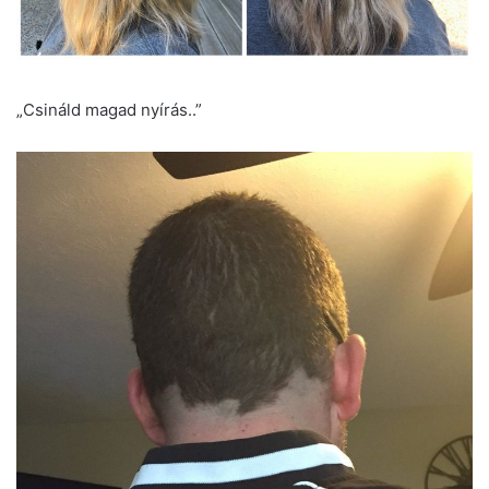
„Csináld magad nyírás..”