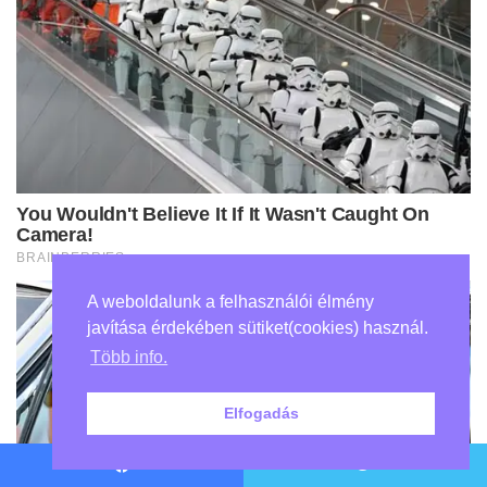
A weboldalunk a felhasználói élmény
javítása érdekében sütiket(cookies) használ.
Több info.
Elfogadás
Facebook
Twitter