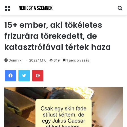
Menü
Ke
15+ ember, aki tökéletes
frizurára törekedett, de
katasztrófával tértek haza
Dominik
2022.11.17.
319
1 perc olvasás
Pinterest