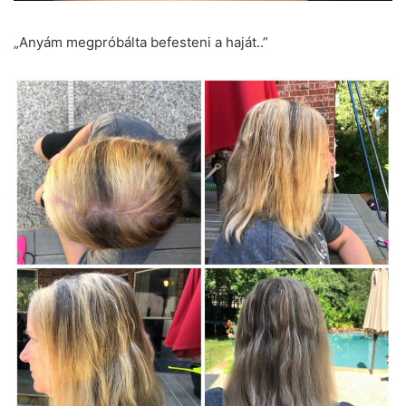
„Anyám megpróbálta befesteni a haját..”