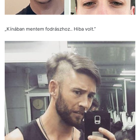
„Kínában mentem fodrászhoz.. Hiba volt.”