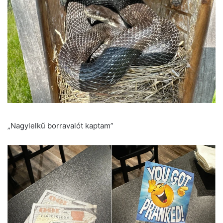
„Nagylelkű borravalót kaptam”