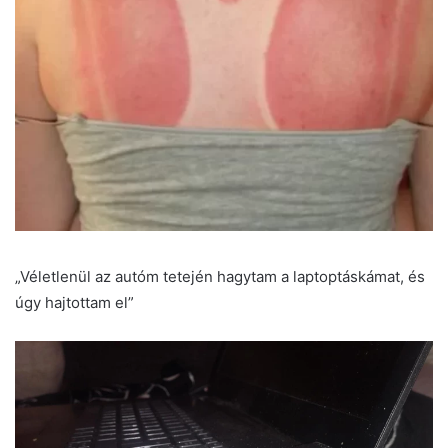
„Véletlenül az autóm tetején hagytam a laptoptáskámat, és
úgy hajtottam el”