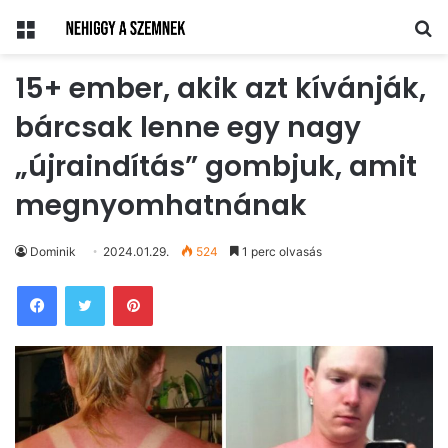
Menü
Ke
15+ ember, akik azt kívánják,
bárcsak lenne egy nagy
„újraindítás” gombjuk, amit
megnyomhatnának
Dominik
2024.01.29.
524
1 perc olvasás
Pinterest