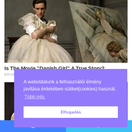
A weboldalunk a felhasználói élmény
javítása érdekében sütiket(cookies) használ.
Több info.
Elfogadás
Facebook
Twitter