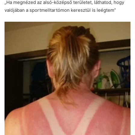
„Ha megnézed az alsó-középső területet, láthatod, hogy
valójában a sportmelltartómon keresztül is leégtem”