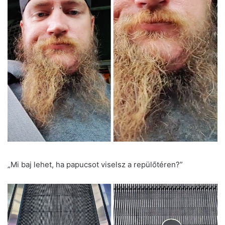
„Mi baj lehet, ha papucsot viselsz a repülőtéren?”