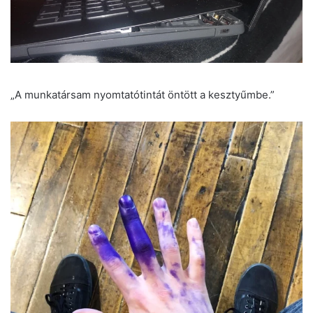
„A munkatársam nyomtatótintát öntött a kesztyűmbe.”