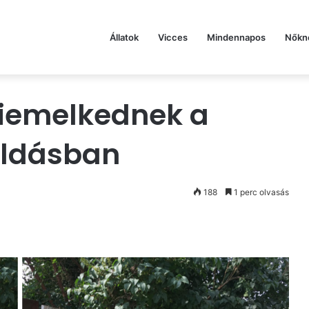
Állatok
Vicces
Mindennapos
Nőkn
kiemelkednek a
ldásban
188
1 perc olvasás
st