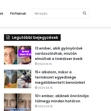
Keresés:
ek
Férfiaknak
Legutóbbi bejegyzések
13 ember, akik gyönyörűvé
varázsolódtak, miután
elmúltak a tinédzser éveik
2024.10.15.
15+ alkalom, mikor a
természet egyedisége
megdöbbentett bennünket
2024.04.16.
10+ ember, akiknek öniróniája
túlmegy minden határon
2024.04.16.