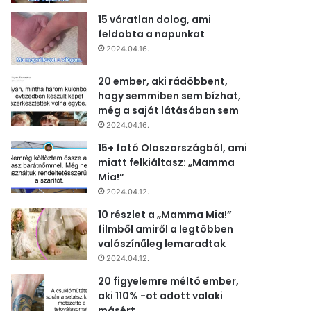
15 váratlan dolog, ami
feldobta a napunkat
2024.04.16.
20 ember, aki rádöbbent,
hogy semmiben sem bízhat,
még a saját látásában sem
2024.04.16.
15+ fotó Olaszországból, ami
miatt felkiáltasz: „Mamma
Mia!”
2024.04.12.
10 részlet a „Mamma Mia!”
filmből amiről a legtöbben
valószínűleg lemaradtak
2024.04.12.
20 figyelemre méltó ember,
aki 110% -ot adott valaki
másért