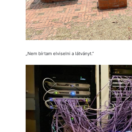
„Nem bírtam elviselni a látványt.”