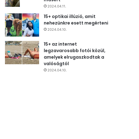
2024.04.11.
15+ optikai illúzió, amit
nehezünkre esett megérteni
2024.04.10.
15+ az internet
legzavarosabb fotói közül,
amelyek elrugaszkodtak a
valóságtól
2024.04.10.