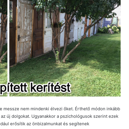
de messze nem mindenki élvezi őket. Érthető módon inkább
az új dolgokat. Ugyanakkor a pszichológusok szerint ezek
éldául erősítik az önbizalmunkat és segítenek