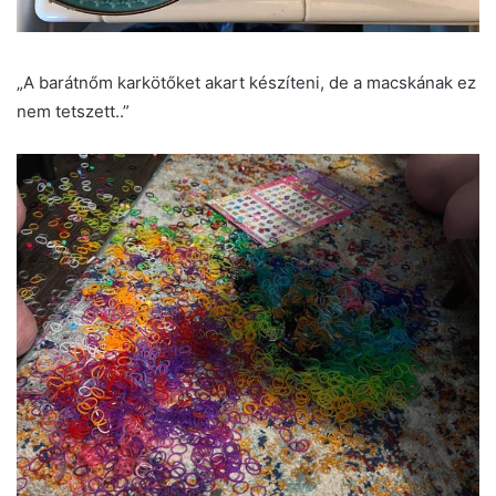
„A barátnőm karkötőket akart készíteni, de a macskának ez
nem tetszett..”