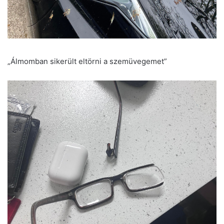
„Álmomban sikerült eltörni a szemüvegemet”