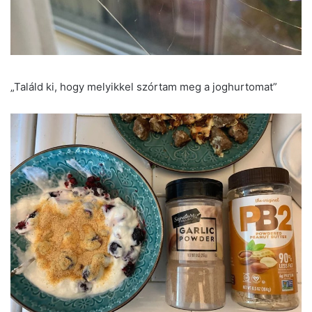
„Találd ki, hogy melyikkel szórtam meg a joghurtomat”