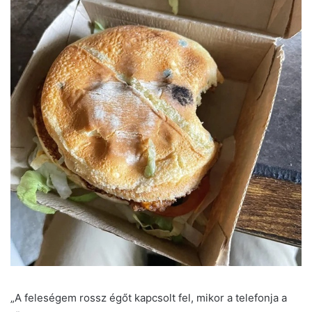
„A feleségem rossz égőt kapcsolt fel, mikor a telefonja a