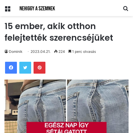
Menü
Ke
15 ember, akik otthon
felejtették szerencséjüket
Dominik
2023.04.21.
224
1 perc olvasás
Pinterest