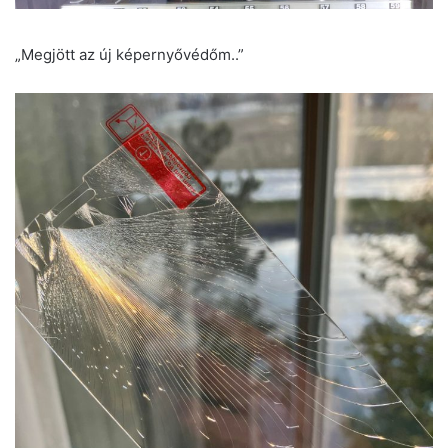
„Megjött az új képernyővédőm..”