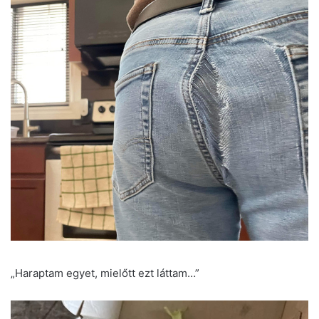
„Haraptam egyet, mielőtt ezt láttam…”