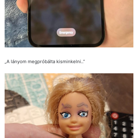
„A lányom megpróbálta kisminkelni..”