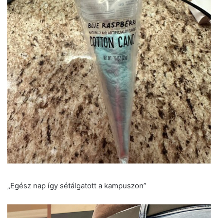
„Egész nap így sétálgatott a kampuszon”