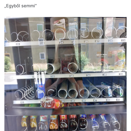
„Egyből semmi”