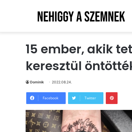
15 ember, akik t
keresztül öntötté
Dominik
2022.08.24.
Pintere
Facebook
Twitter