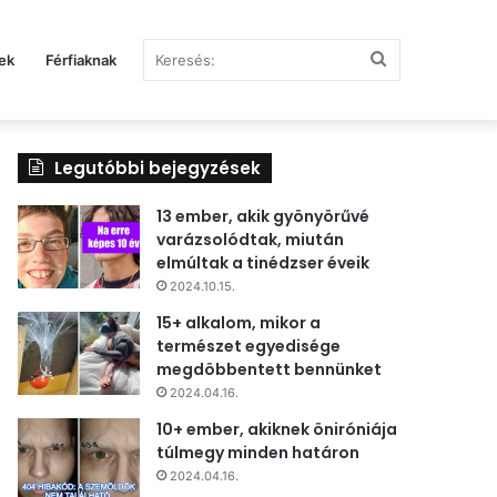
Keresés:
ek
Férfiaknak
Legutóbbi bejegyzések
13 ember, akik gyönyörűvé
varázsolódtak, miután
elmúltak a tinédzser éveik
2024.10.15.
15+ alkalom, mikor a
természet egyedisége
megdöbbentett bennünket
2024.04.16.
10+ ember, akiknek öniróniája
túlmegy minden határon
2024.04.16.