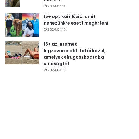
2024.04.11.
15+ optikai illúzió, amit
nehezünkre esett megérteni
2024.04.10.
15+ az internet
legzavarosabb fotói közül,
amelyek elrugaszkodtak a
valóságtól
2024.04.10.