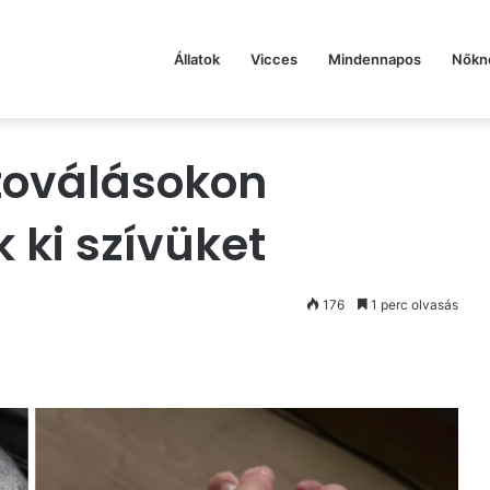
Állatok
Vicces
Mindennapos
Nőkn
etoválásokon
k ki szívüket
176
1 perc olvasás
st