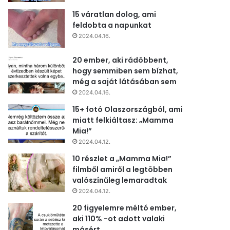
15 váratlan dolog, ami
feldobta a napunkat
2024.04.16.
20 ember, aki rádöbbent,
hogy semmiben sem bízhat,
még a saját látásában sem
2024.04.16.
15+ fotó Olaszországból, ami
miatt felkiáltasz: „Mamma
Mia!”
2024.04.12.
10 részlet a „Mamma Mia!”
filmből amiről a legtöbben
valószínűleg lemaradtak
2024.04.12.
20 figyelemre méltó ember,
aki 110% -ot adott valaki
másért