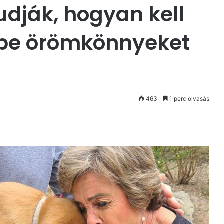
udják, hogyan kell
ébe örömkönnyeket
463
1 perc olvasás
st