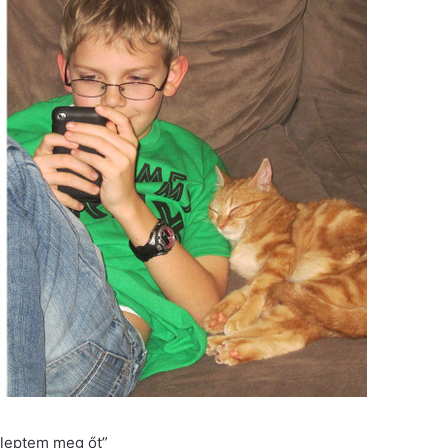
leptem meg őt”