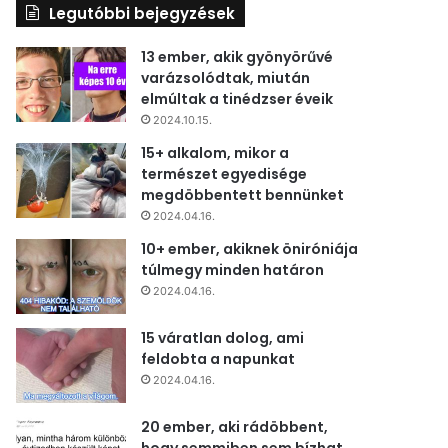
Legutóbbi bejegyzések
13 ember, akik gyönyörűvé
varázsolódtak, miután
elmúltak a tinédzser éveik
2024.10.15.
15+ alkalom, mikor a
természet egyedisége
megdöbbentett bennünket
2024.04.16.
10+ ember, akiknek öniróniája
túlmegy minden határon
2024.04.16.
15 váratlan dolog, ami
feldobta a napunkat
2024.04.16.
20 ember, aki rádöbbent,