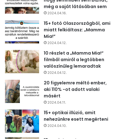
hogy semmiben sem bízhat,
még a saját látásában sem
2024.04.16.
15+ fotó Olaszországból, ami
miatt felkiáltasz: „Mamma
Mia!”
2024.04.12.
10 részlet a „Mamma Mia!”
filmből amiről a legtöbben
valószínűleg lemaradtak
2024.04.12.
20 figyelemre méltó ember,
aki 110% -ot adott valaki
másért
2024.04.11.
15+ optikai illúzió, amit
nehezünkre esett megérteni
2024.04.10.