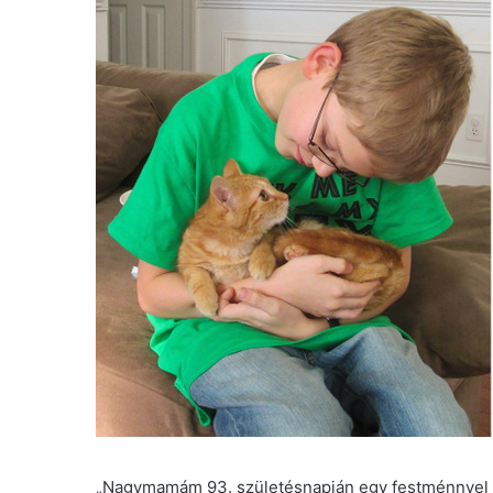
„Nagymamám 93. születésnapján egy festménnyel 