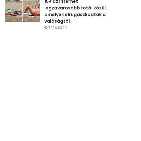
15+ az internet
legzavarosabb fotói közül,
amelyek elrugaszkodtak a
valóságtól
2024.04.10.