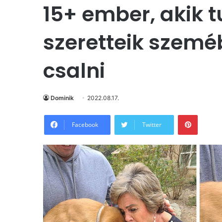
15+ ember, akik t
szeretteik szem
csalni
Dominik
2022.08.17.
Pintere
Facebook
Twitter