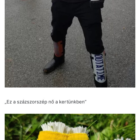
„Ez a százszorszép nő a kertünkben”