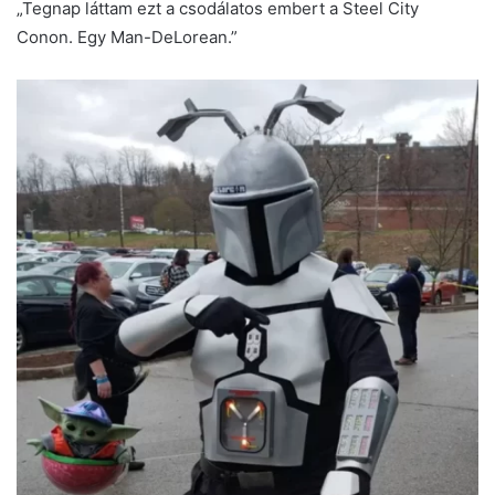
„Tegnap láttam ezt a csodálatos embert a Steel City
Conon. Egy Man-DeLorean.”