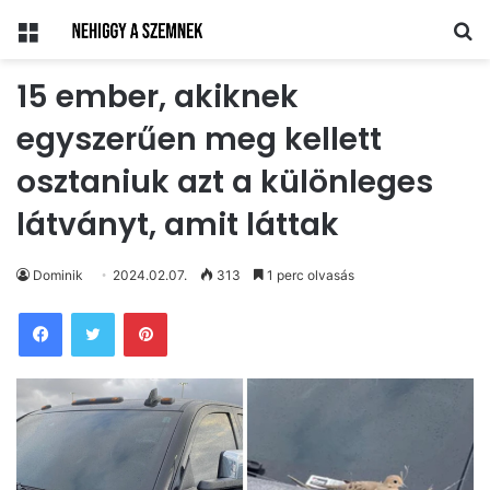
Menü
Ke
15 ember, akiknek
egyszerűen meg kellett
osztaniuk azt a különleges
látványt, amit láttak
Dominik
2024.02.07.
313
1 perc olvasás
Pinterest