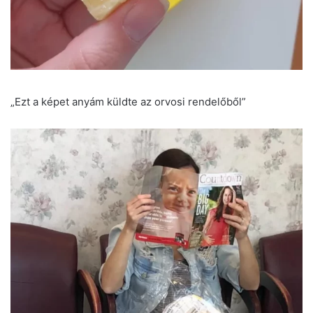
„Ezt a képet anyám küldte az orvosi rendelőből”