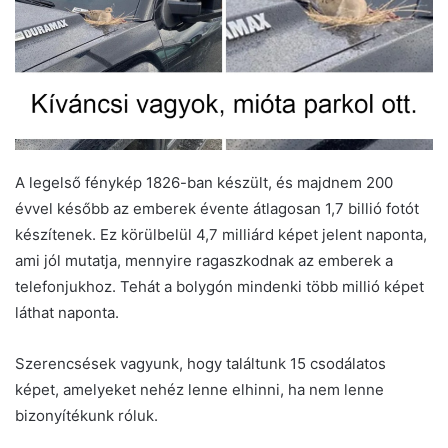
A legelső fénykép 1826-ban készült, és majdnem 200
évvel később az emberek évente átlagosan 1,7 billió fotót
készítenek. Ez körülbelül 4,7 milliárd képet jelent naponta,
ami jól mutatja, mennyire ragaszkodnak az emberek a
telefonjukhoz. Tehát a bolygón mindenki több millió képet
láthat naponta.
Szerencsések vagyunk, hogy találtunk 15 csodálatos
képet, amelyeket nehéz lenne elhinni, ha nem lenne
bizonyítékunk róluk.