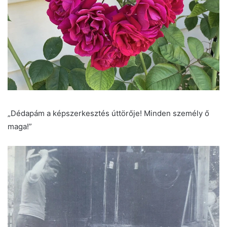
„Dédapám a képszerkesztés úttörője! Minden személy ő
maga!”