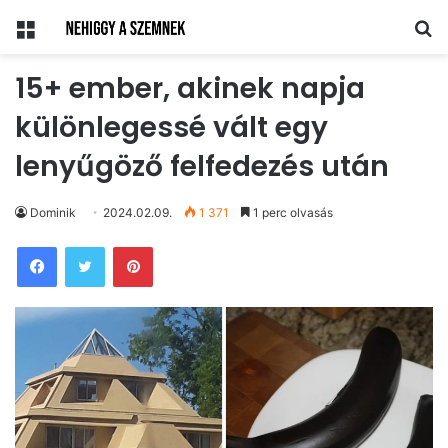
Menü
Ke
15+ ember, akinek napja
különlegessé vált egy
lenyűgöző felfedezés után
Dominik
2024.02.09.
1 371
1 perc olvasás
Pinterest