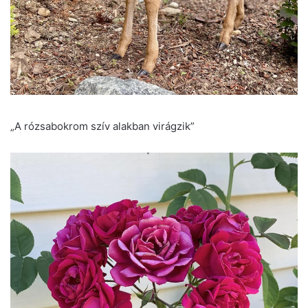
„A rózsabokrom szív alakban virágzik”