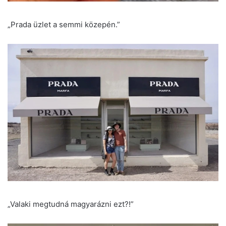
„Prada üzlet a semmi közepén.”
„Valaki megtudná magyarázni ezt?!”