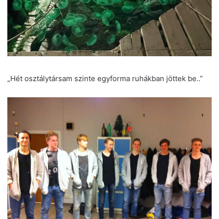
„Hét osztálytársam szinte egyforma ruhákban jöttek be..”