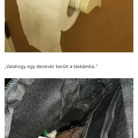
„Valahogy egy denevér került a táskámba..”