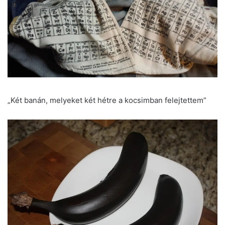
„Két banán, melyeket két hétre a kocsimban felejtettem”