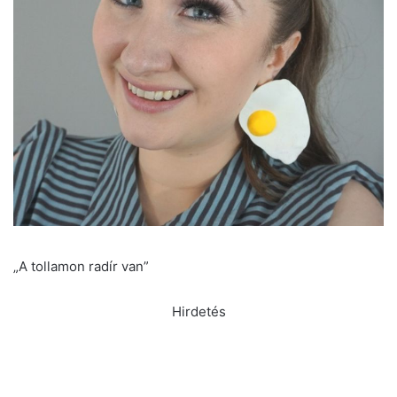
„A tollamon radír van”
Hirdetés