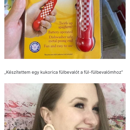
„Készítettem egy kukorica fülbevalót a fül-fülbevalómhoz”