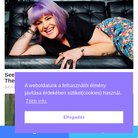
A weboldalunk a felhasználói élmény
javítása érdekében sütiket(cookies) használ.
Több info.
Elfogadás
Facebook
Twitter