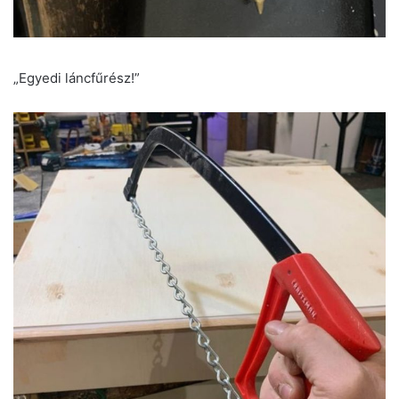
„Egyedi láncfűrész!”