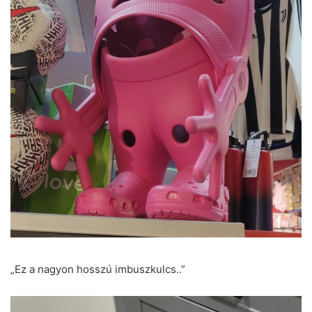
„Ez a nagyon hosszú imbuszkulcs..”