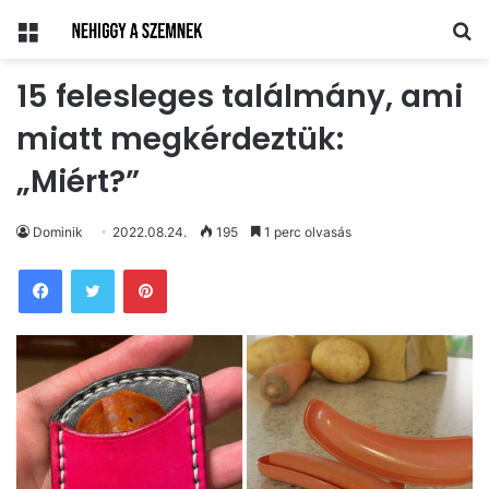
Menü
Ke
15 felesleges találmány, ami
miatt megkérdeztük:
„Miért?”
Dominik
2022.08.24.
195
1 perc olvasás
Pinterest