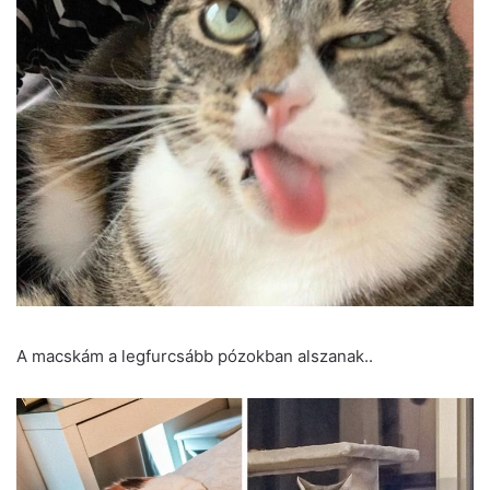
A macskám a legfurcsább pózokban alszanak..