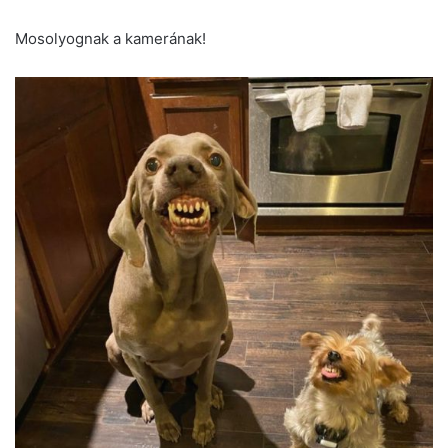
Mosolyognak a kamerának!