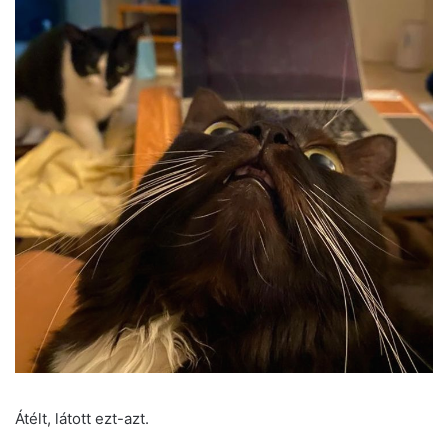
Átélt, látott ezt-azt.