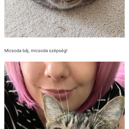
Micsoda báj, micsoda szépség!