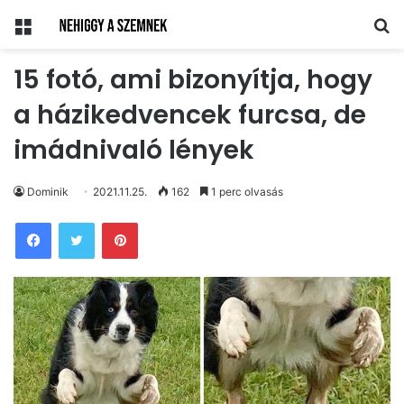
Menü
Ke
15 fotó, ami bizonyítja, hogy
a házikedvencek furcsa, de
imádnivaló lények
Dominik
2021.11.25.
162
1 perc olvasás
Pinterest