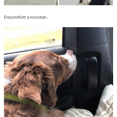
Elszundított a kocsiban..