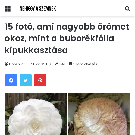
Menü
Ke
15 fotó, ami nagyobb örömet
okoz, mint a buborékfólia
kipukkasztása
Dominik
2022.02.08.
141
1 perc olvasás
Pinterest