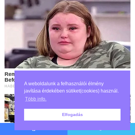
A weboldalunk a felhasználói élmény
javítása érdekében sütiket(cookies) használ.
Több info.
Elfogadás
Facebook
Twitter