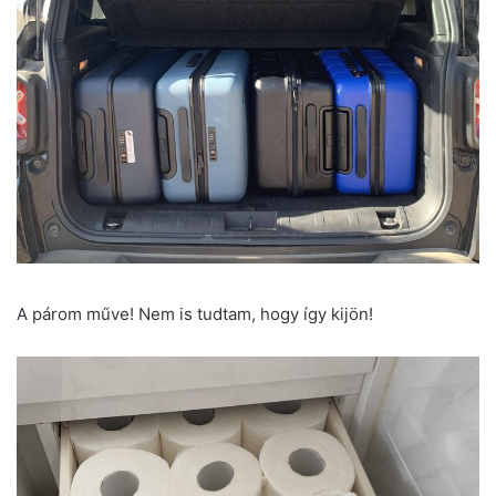
A párom műve! Nem is tudtam, hogy így kijön!