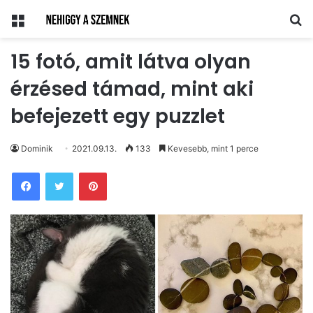
Menü
Ke
15 fotó, amit látva olyan
érzésed támad, mint aki
befejezett egy puzzlet
Dominik
2021.09.13.
133
Kevesebb, mint 1 perce
Pinterest