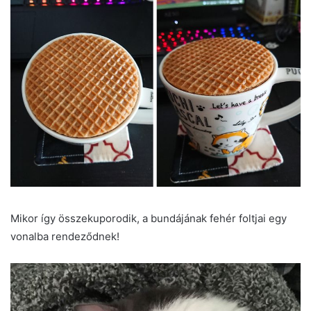
Mikor így összekuporodik, a bundájának fehér foltjai egy
vonalba rendeződnek!