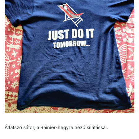
Átlátszó sátor, a Rainier-hegyre néző kilátással.