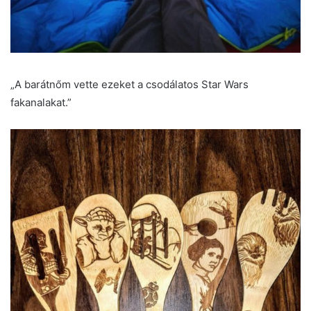
„A barátnőm vette ezeket a csodálatos Star Wars
fakanalakat.”