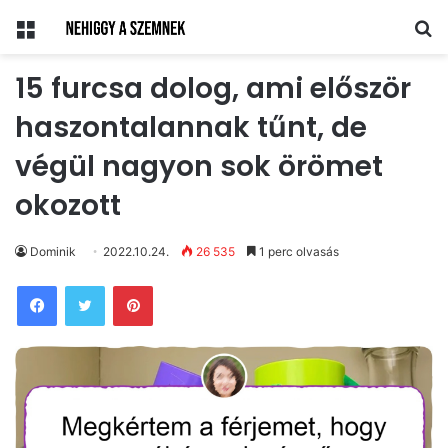
Menü
Ke
15 furcsa dolog, ami először
haszontalannak tűnt, de
végül nagyon sok örömet
okozott
Dominik
2022.10.24.
26 535
1 perc olvasás
Pinterest