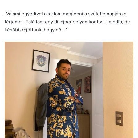
„Valami egyedivel akartam meglepni a születésnapjára a
férjemet. Találtam egy dizájner selyemköntöst. Imádta, de
később rájöttünk, hogy női…”