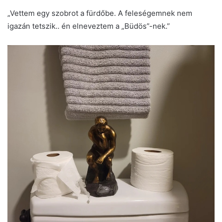
„Vettem egy szobrot a fürdőbe. A feleségemnek nem
igazán tetszik.. én elneveztem a „Büdös”-nek.”