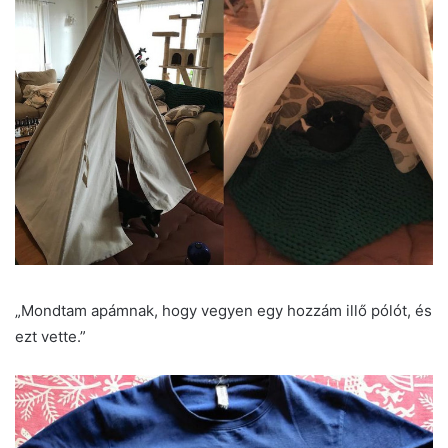
„Mondtam apámnak, hogy vegyen egy hozzám illő pólót, és
ezt vette.”