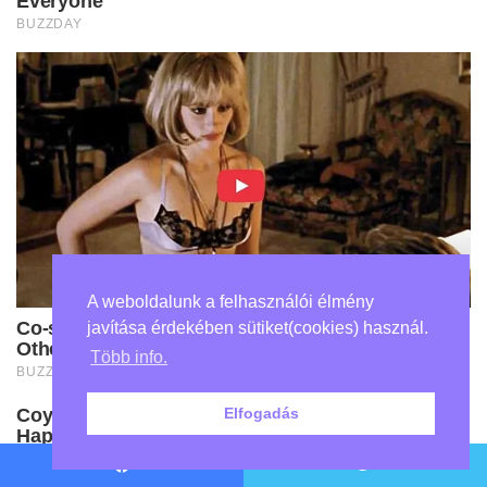
A weboldalunk a felhasználói élmény
javítása érdekében sütiket(cookies) használ.
Több info.
Elfogadás
Facebook
Twitter