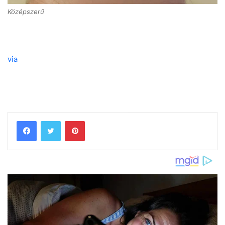
Középszerű
via
Pinterest