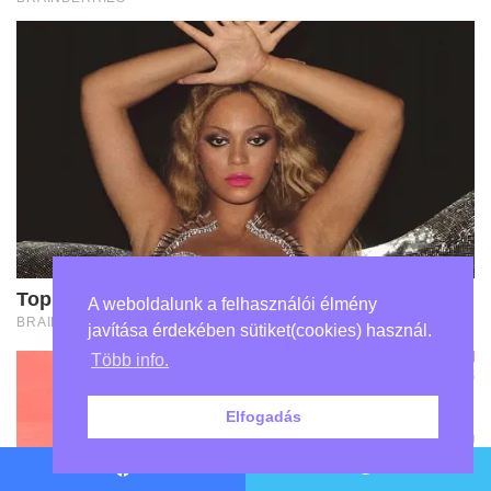
A weboldalunk a felhasználói élmény
javítása érdekében sütiket(cookies) használ.
Több info.
Elfogadás
Facebook
Twitter