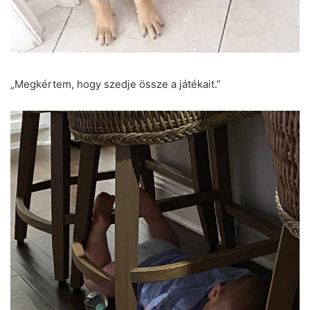
„Megkértem, hogy szedje össze a játékait.”