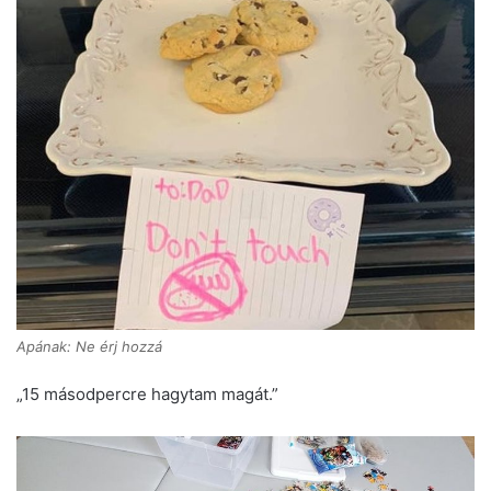
Apának: Ne érj hozzá
„15 másodpercre hagytam magát.”