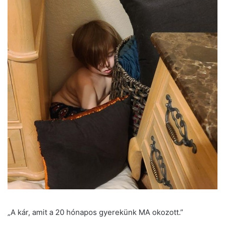
„A kár, amit a 20 hónapos gyerekünk MA okozott.”