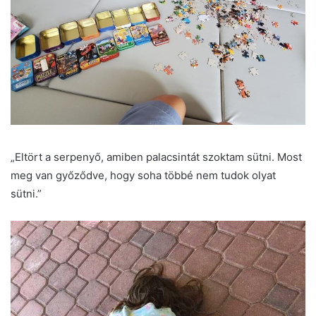
„Eltört a serpenyő, amiben palacsintát szoktam sütni. Most
meg van győződve, hogy soha többé nem tudok olyat
sütni.”