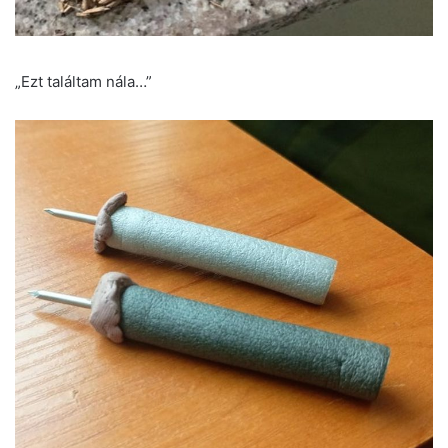
„Ezt találtam nála…”