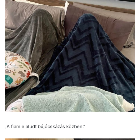
„A fiam elaludt bújócskázás közben.”