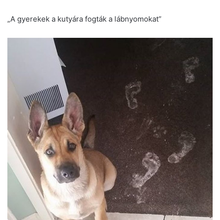
„A gyerekek a kutyára fogták a lábnyomokat”