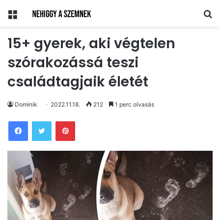
Menü
Ke
15+ gyerek, aki végtelen
szórakozássá teszi
családtagjaik életét
Dominik
2022.11.18.
212
1 perc olvasás
Pinterest