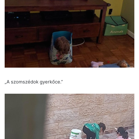
„A szomszédok gyerkőce.”