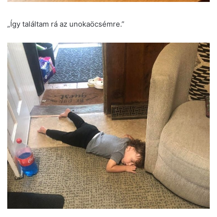
„Így találtam rá az unokaöcsémre.”