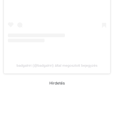
badgalriri (@badgalriri) által megosztott bejegyzés
Hirdetés