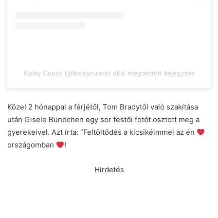
Kaley Cuoco (@kaleycuoco) által megosztott bejegyzés
Közel 2 hónappal a férjétől, Tom Bradytől való szakítása
után Gisele Bündchen egy sor festői fotót osztott meg a
gyerekeivel. Azt írta: ”Feltöltődés a kicsikéimmel az én
országomban
!
Hirdetés