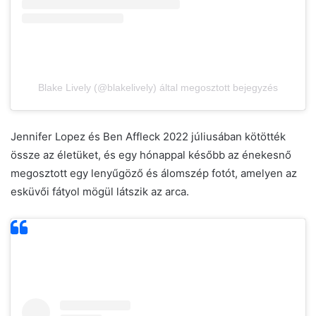
Blake Lively (@blakelively) által megosztott bejegyzés
Jennifer Lopez és Ben Affleck 2022 júliusában kötötték
össze az életüket, és egy hónappal később az énekesnő
megosztott egy lenyűgöző és álomszép fotót, amelyen az
esküvői fátyol mögül látszik az arca.