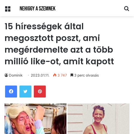
Menü
Ke
15 hírességek által
megosztott poszt, ami
megérdemelte azt a több
millió like-ot, amit kapott
Dominik
2023.01.11.
3 747
3 perc olvasás
Pinterest