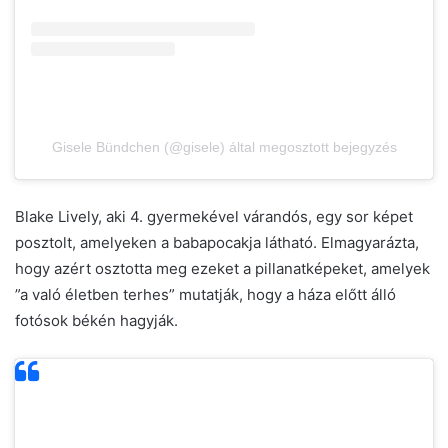
Gisele Bündchen (@gisele) által megosztott bejegyzés
Blake Lively, aki 4. gyermekével várandós, egy sor képet
posztolt, amelyeken a babapocakja látható. Elmagyarázta,
hogy azért osztotta meg ezeket a pillanatképeket, amelyek
”a való életben terhes” mutatják, hogy a háza előtt álló
fotósok békén hagyják.