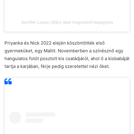
Jennifer Lopez (@jlo) által megosztott bejegyzés
Priyanka és Nick 2022 elején köszöntötték első
gyermeküket, egy Maltit. Novemberben a színésznő egy
hangulatos fotót posztolt kis családjáról, ahol ő a kisbabáját
tartja a karjában, férje pedig szeretettel nézi őket.