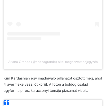
Ariana Grande (@arianagrande) által megosztott bejegyzés
Kim Kardashian egy imádnivaló pillanatot osztott meg, ahol
4 gyermeke veszi őt körül. A fotón a boldog család
egyforma piros, karácsonyi témájú pizsamát viselt.