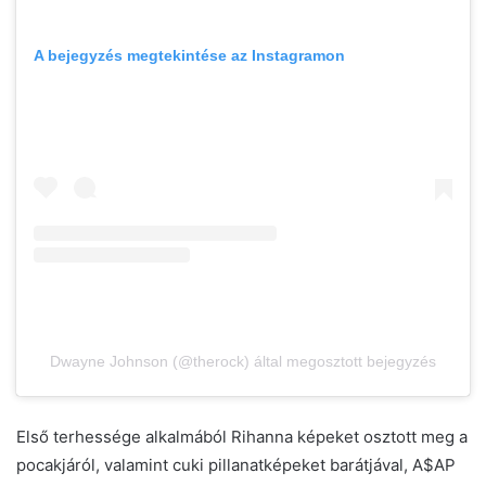
A bejegyzés megtekintése az Instagramon
Dwayne Johnson (@therock) által megosztott bejegyzés
Első terhessége alkalmából Rihanna képeket osztott meg a
pocakjáról, valamint cuki pillanatképeket barátjával, A$AP