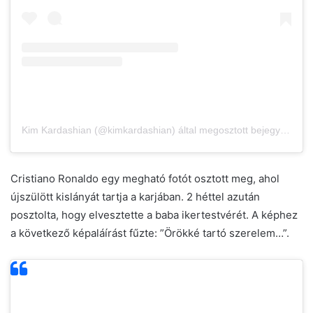
Kim Kardashian (@kimkardashian) által megosztott bejegyzés
Cristiano Ronaldo egy megható fotót osztott meg, ahol
újszülött kislányát tartja a karjában. 2 héttel azután
posztolta, hogy elvesztette a baba ikertestvérét. A képhez
a következő képaláírást fűzte: ”Örökké tartó szerelem…”.