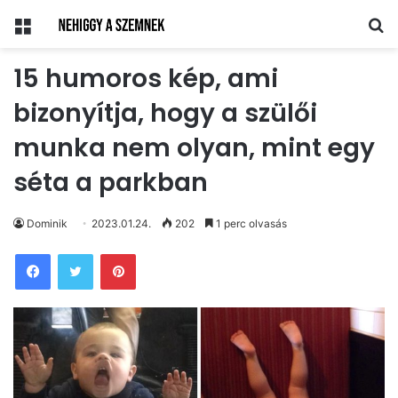
Menü
Ke
15 humoros kép, ami
bizonyítja, hogy a szülői
munka nem olyan, mint egy
séta a parkban
Dominik
2023.01.24.
202
1 perc olvasás
Pinterest