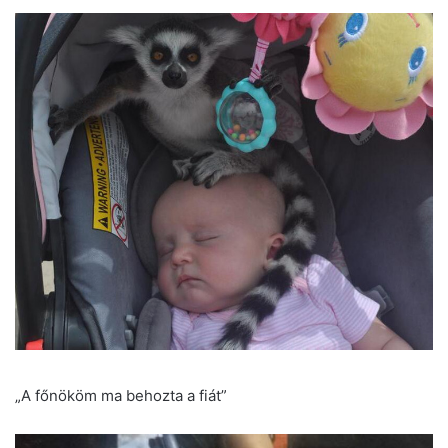
„A főnököm ma behozta a fiát”