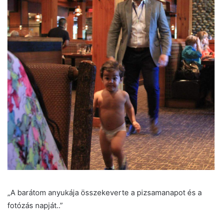
„A barátom anyukája összekeverte a pizsamanapot és a
fotózás napját..”