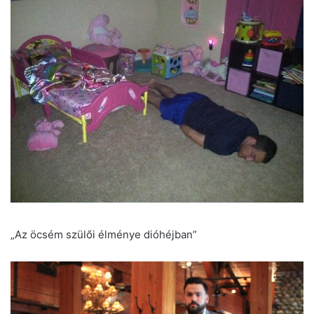
„Az öcsém szülői élménye dióhéjban”