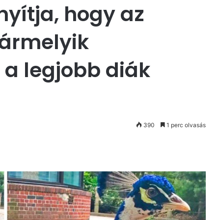
nyítja, hogy az
ármelyik
 a legjobb diák
390
1 perc olvasás
st