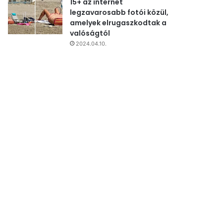
15+ az internet
legzavarosabb fotói közül,
amelyek elrugaszkodtak a
valóságtól
2024.04.10.