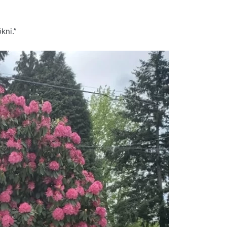
kni.”