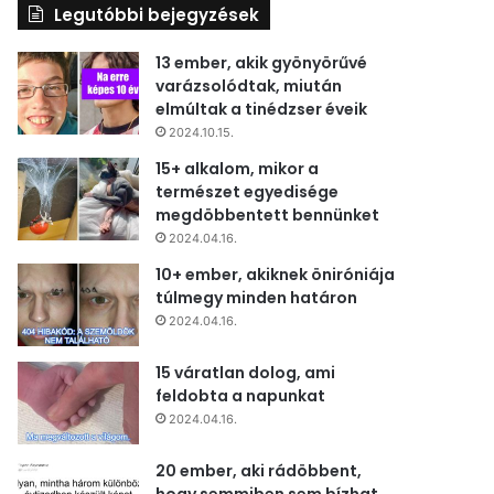
Legutóbbi bejegyzések
13 ember, akik gyönyörűvé
varázsolódtak, miután
elmúltak a tinédzser éveik
2024.10.15.
15+ alkalom, mikor a
természet egyedisége
megdöbbentett bennünket
2024.04.16.
10+ ember, akiknek öniróniája
túlmegy minden határon
2024.04.16.
15 váratlan dolog, ami
feldobta a napunkat
2024.04.16.
20 ember, aki rádöbbent,