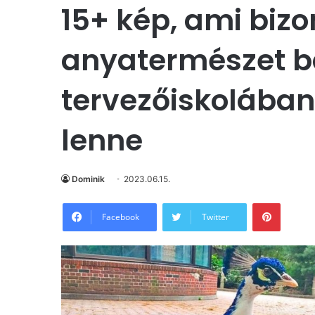
15+ kép, ami bizo
anyatermészet b
tervezőiskolában
lenne
Dominik
2023.06.15.
Pintere
Facebook
Twitter