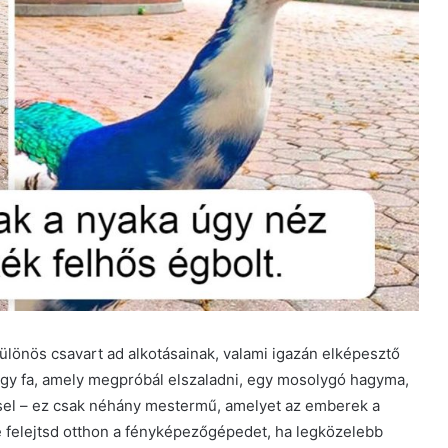
ülönös csavart ad alkotásainak, valami igazán elképesztő
 egy fa, amely megpróbál elszaladni, egy mosolygó hagyma,
isel – ez csak néhány mestermű, amelyet az emberek a
 Ne felejtsd otthon a fényképezőgépedet, ha legközelebb