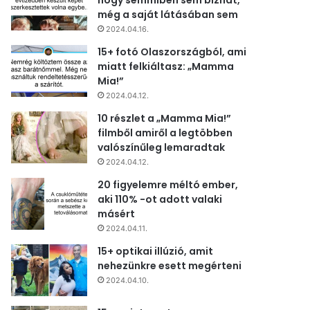
hogy semmiben sem bízhat,
még a saját látásában sem
2024.04.16.
15+ fotó Olaszországból, ami
miatt felkiáltasz: „Mamma
Mia!”
2024.04.12.
10 részlet a „Mamma Mia!”
filmből amiről a legtöbben
valószínűleg lemaradtak
2024.04.12.
20 figyelemre méltó ember,
aki 110% -ot adott valaki
másért
2024.04.11.
15+ optikai illúzió, amit
nehezünkre esett megérteni
2024.04.10.