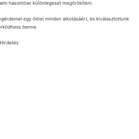
alami hasonlóan különlegeset megörökíteni.
gérdemel egy ötöst minden alkotásáért, és kiválasztottunk
örködhess benne.
Hirdetés