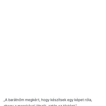
„A barátnőm megkért, hogy készítsek egy képet róla,
ahogy a macskával játszik, aztán ez történt.”