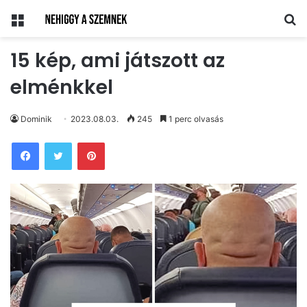
Menü
Ke
15 kép, ami játszott az
elménkkel
Dominik
2023.08.03.
245
1 perc olvasás
Pinterest