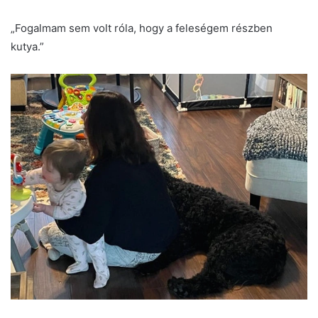
„Fogalmam sem volt róla, hogy a feleségem részben
kutya.”