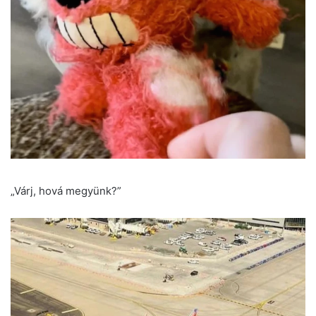
„Várj, hová megyünk?”