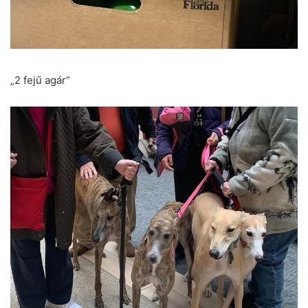
„2 fejű agár”