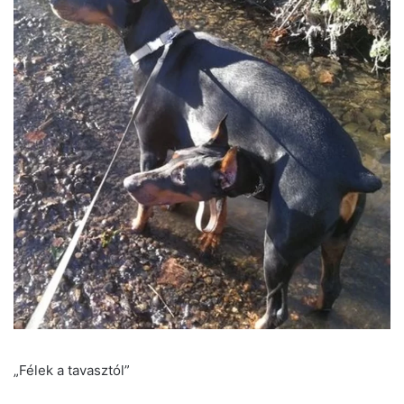
„Félek a tavasztól”