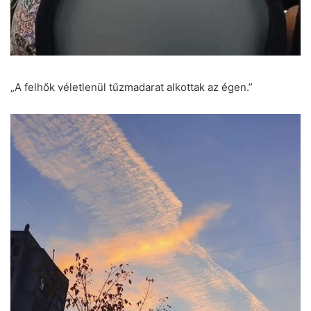
„A felhők véletlenül tűzmadarat alkottak az égen.”