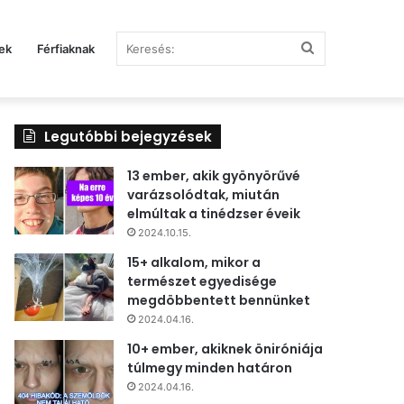
Keresés:
ek
Férfiaknak
Legutóbbi bejegyzések
13 ember, akik gyönyörűvé
varázsolódtak, miután
elmúltak a tinédzser éveik
2024.10.15.
15+ alkalom, mikor a
természet egyedisége
megdöbbentett bennünket
2024.04.16.
10+ ember, akiknek öniróniája
túlmegy minden határon
2024.04.16.