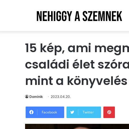
15 kép, ami megm
családi élet szór
mint a könyvelés
Dominik
2023.04.20.
Pintere
Facebook
Twitter