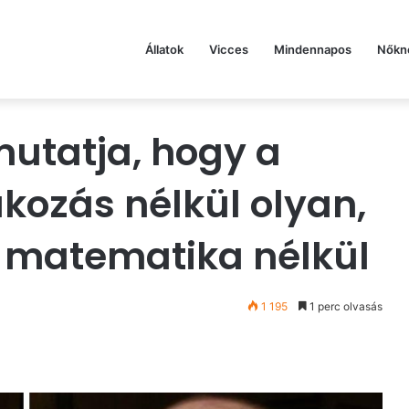
Állatok
Vicces
Mindennapos
Nőkn
utatja, hogy a
akozás nélkül olyan,
 matematika nélkül
1 195
1 perc olvasás
st