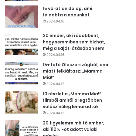
15 váratlan dolog, ami
feldobta a napunkat
2024.04.16.
20 ember, aki rádöbbent,
hogy semmiben sem bízhat,
még a saját látásában sem
2024.04.16.
15+ fotó Olaszországból, ami
miatt felkiáltasz: „Mamma
Mia!”
2024.04.12.
10 részlet a „Mamma Mia!”
filmből amiről a legtöbben
valószínűleg lemaradtak
2024.04.12.
20 figyelemre méltó ember,
aki 110% -ot adott valaki
másért