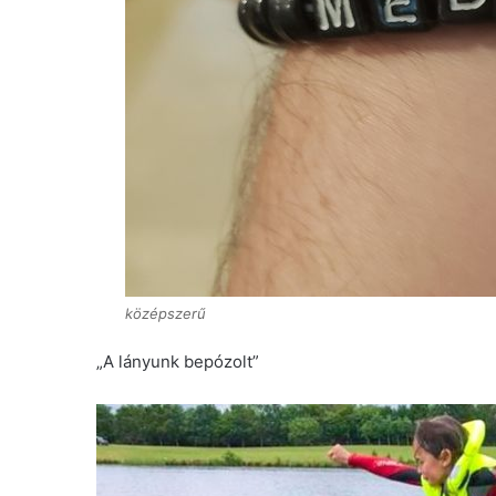
középszerű
„A lányunk bepózolt”