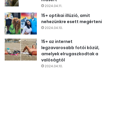
2024.04.11.
15+ optikai illúzió, amit
nehezünkre esett megérteni
2024.04.10.
15+ az internet
legzavarosabb fotói közül,
amelyek elrugaszkodtak a
valóságtól
2024.04.10.