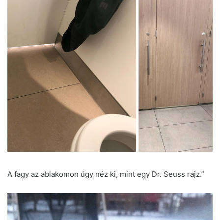
A fagy az ablakomon úgy néz ki, mint egy Dr. Seuss rajz.”