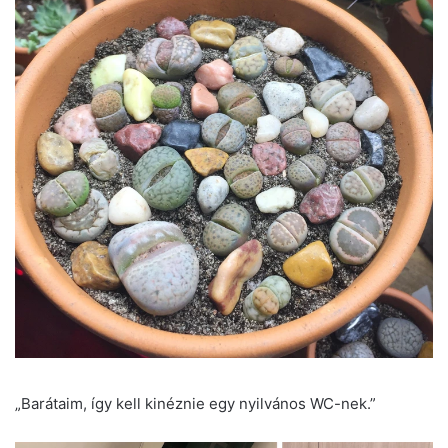
„Barátaim, így kell kinéznie egy nyilvános WC-nek.”