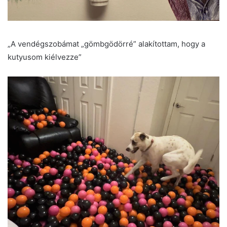
„A vendégszobámat „gömbgödörré” alakítottam, hogy a
kutyusom kiélvezze”