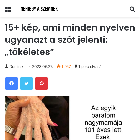
Menü
Ke
15+ kép, ami minden nyelven
ugyanazt a szót jelenti:
„tökéletes”
Dominik
2023.06.27.
1 957
1 perc olvasás
Pinterest