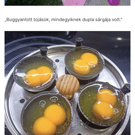
„Buggyantott tojások, mindegyiknek dupla sárgája volt.”