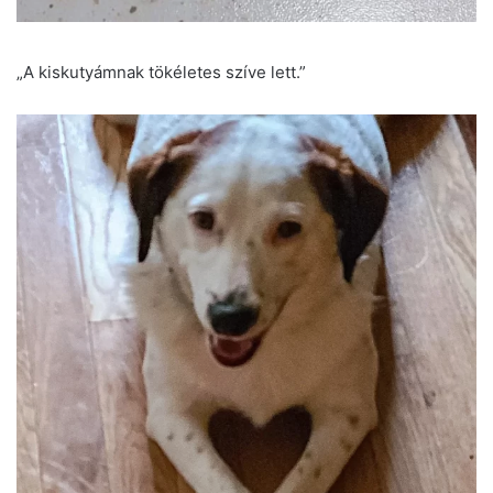
„A kiskutyámnak tökéletes szíve lett.”