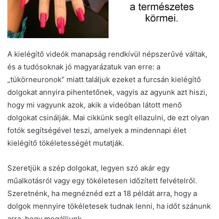
A kielégítő videók manapság rendkívül népszerűvé váltak,
és a tudósoknak jó magyarázatuk van erre: a
„tükörneuronok” miatt találjuk ezeket a furcsán kielégítő
dolgokat annyira pihentetőnek, vagyis az agyunk azt hiszi,
hogy mi vagyunk azok, akik a videóban látott menő
dolgokat csinálják. Mai cikkünk segít ellazulni, de ezt olyan
fotók segítségével teszi, amelyek a mindennapi élet
kielégítő tökéletességét mutatják.
Szeretjük a szép dolgokat, legyen szó akár egy
műalkotásról vagy egy tökéletesen időzített felvételről.
Szeretnénk, ha megnéznéd ezt a 18 példát arra, hogy a
dolgok mennyire tökéletesek tudnak lenni, ha időt szánunk
arra, hogy megálljunk.