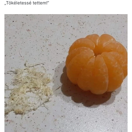
„Tökéletessé tettem!”