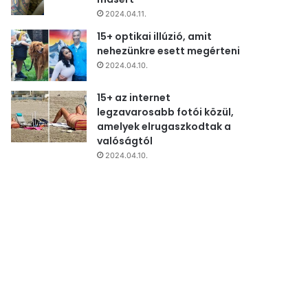
2024.04.11.
15+ optikai illúzió, amit
nehezünkre esett megérteni
2024.04.10.
15+ az internet
legzavarosabb fotói közül,
amelyek elrugaszkodtak a
valóságtól
2024.04.10.