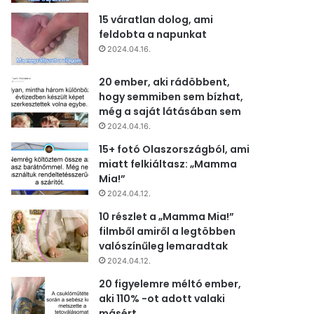
15 váratlan dolog, ami
feldobta a napunkat
2024.04.16.
20 ember, aki rádöbbent,
hogy semmiben sem bízhat,
még a saját látásában sem
2024.04.16.
15+ fotó Olaszországból, ami
miatt felkiáltasz: „Mamma
Mia!”
2024.04.12.
10 részlet a „Mamma Mia!”
filmből amiről a legtöbben
valószínűleg lemaradtak
2024.04.12.
20 figyelemre méltó ember,
aki 110% -ot adott valaki
másért