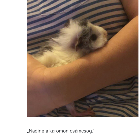
„Nadine a karomon csámcsog.”