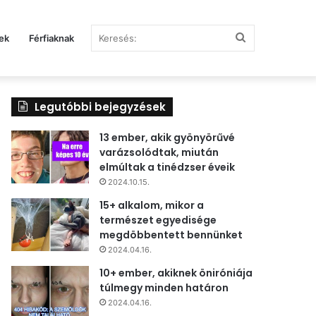
Keresés:
ek
Férfiaknak
Legutóbbi bejegyzések
13 ember, akik gyönyörűvé
varázsolódtak, miután
elmúltak a tinédzser éveik
2024.10.15.
15+ alkalom, mikor a
természet egyedisége
megdöbbentett bennünket
2024.04.16.
10+ ember, akiknek öniróniája
túlmegy minden határon
2024.04.16.