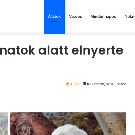
Állatok
Vicces
Mindennapos
Nőkn
anatok alatt elnyerte
1 376
Kevesebb, mint 1 perce
st