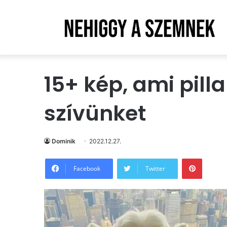
15+ kép, ami pill
szívünket
Dominik
2022.12.27.
Pintere
Facebook
Twitter