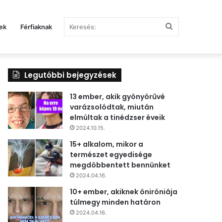
Keresés:
ek
Férfiaknak
Legutóbbi bejegyzések
13 ember, akik gyönyörűvé
varázsolódtak, miután
elmúltak a tinédzser éveik
2024.10.15.
15+ alkalom, mikor a
természet egyedisége
megdöbbentett bennünket
2024.04.16.
10+ ember, akiknek öniróniája
túlmegy minden határon
2024.04.16.