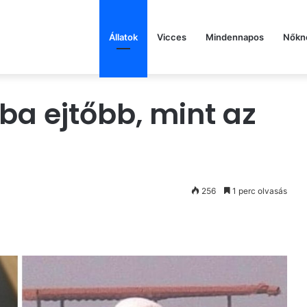
Állatok
Vicces
Mindennapos
Nőkn
ba ejtőbb, mint az
256
1 perc olvasás
st