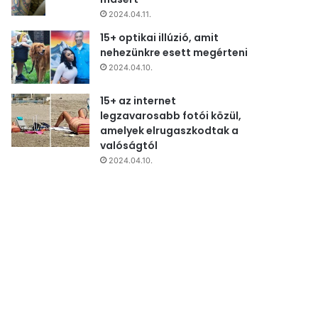
2024.04.11.
15+ optikai illúzió, amit
nehezünkre esett megérteni
2024.04.10.
15+ az internet
legzavarosabb fotói közül,
amelyek elrugaszkodtak a
valóságtól
2024.04.10.