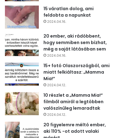
15 váratlan dolog, ami
feldobta a napunkat
2024.04.16.
20 ember, aki rádöbbent,
hogy semmiben sem bízhat,
még a saját látásában sem
2024.04.16.
15+ fotó Olaszországból, ami
miatt felkiáltasz: „Mamma
Mia!”
2024.04.12.
10 részlet a „Mamma Mia!”
filmből amiről a legtöbben
valószínűleg lemaradtak
2024.04.12.
20 figyelemre méltó ember,
aki 110% -ot adott valaki
másért