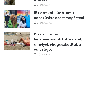
2024.04.11.
15+ optikai illúzió, amit
nehezünkre esett megérteni
2024.04.10.
15+ az internet
legzavarosabb fotói közül,
amelyek elrugaszkodtak a
valóságtól
2024.04.10.