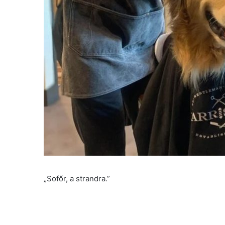
„Sofőr, a strandra.”