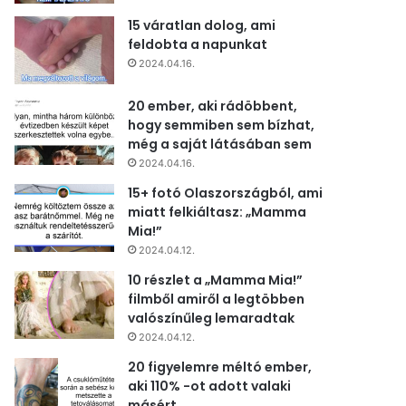
15 váratlan dolog, ami
feldobta a napunkat
2024.04.16.
20 ember, aki rádöbbent,
hogy semmiben sem bízhat,
még a saját látásában sem
2024.04.16.
15+ fotó Olaszországból, ami
miatt felkiáltasz: „Mamma
Mia!”
2024.04.12.
10 részlet a „Mamma Mia!”
filmből amiről a legtöbben
valószínűleg lemaradtak
2024.04.12.
20 figyelemre méltó ember,
aki 110% -ot adott valaki
másért