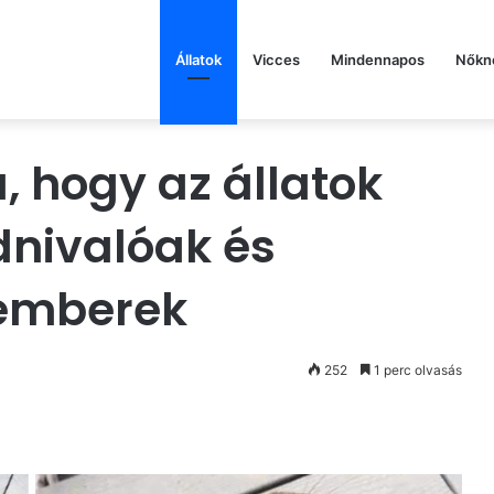
Állatok
Vicces
Mindennapos
Nőkn
a, hogy az állatok
nivalóak és
 emberek
252
1 perc olvasás
st