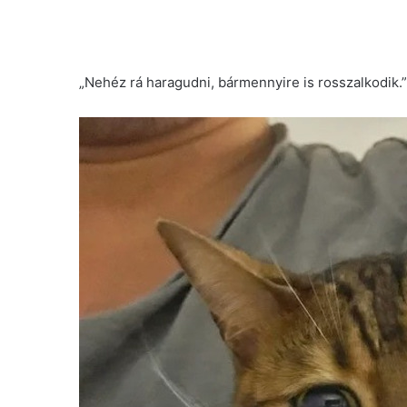
„Nehéz rá haragudni, bármennyire is rosszalkodik.”