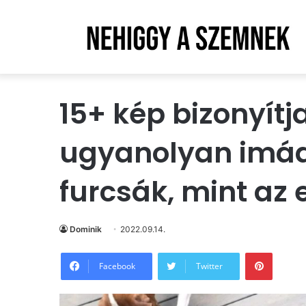
15+ kép bizonyítj
ugyanolyan imád
furcsák, mint az
Dominik
2022.09.14.
Pintere
Facebook
Twitter