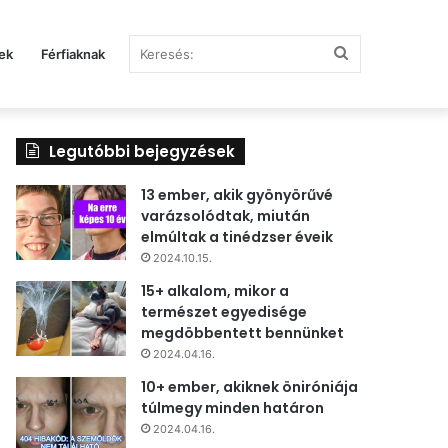
Keresés:
ek
Férfiaknak
Legutóbbi bejegyzések
13 ember, akik gyönyörűvé
varázsolódtak, miután
elmúltak a tinédzser éveik
2024.10.15.
15+ alkalom, mikor a
természet egyedisége
megdöbbentett bennünket
2024.04.16.
10+ ember, akiknek öniróniája
túlmegy minden határon
2024.04.16.