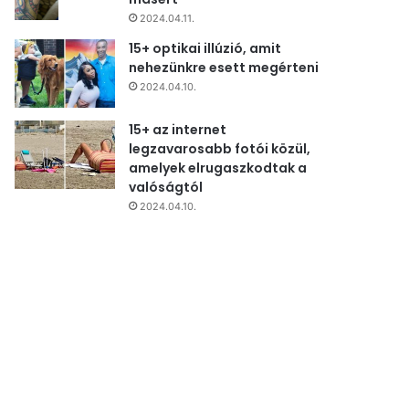
2024.04.11.
15+ optikai illúzió, amit
nehezünkre esett megérteni
2024.04.10.
15+ az internet
legzavarosabb fotói közül,
amelyek elrugaszkodtak a
valóságtól
2024.04.10.