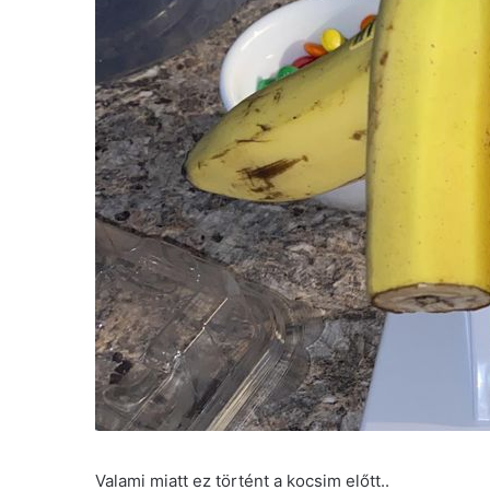
Valami miatt ez történt a kocsim előtt..