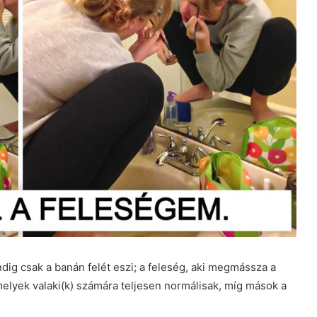
ndig csak a banán felét eszi; a feleség, aki megmássza a
lyek valaki(k) számára teljesen normálisak, míg mások a