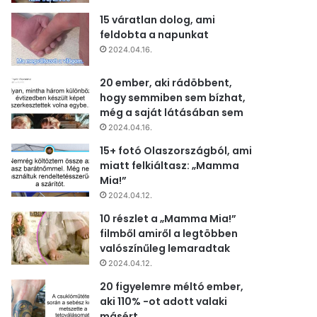
15 váratlan dolog, ami
feldobta a napunkat
2024.04.16.
20 ember, aki rádöbbent,
hogy semmiben sem bízhat,
még a saját látásában sem
2024.04.16.
15+ fotó Olaszországból, ami
miatt felkiáltasz: „Mamma
Mia!”
2024.04.12.
10 részlet a „Mamma Mia!”
filmből amiről a legtöbben
valószínűleg lemaradtak
2024.04.12.
20 figyelemre méltó ember,
aki 110% -ot adott valaki
másért