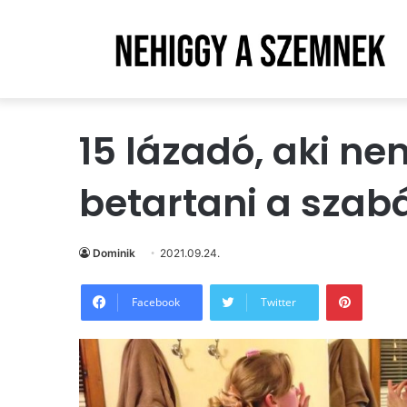
15 lázadó, aki n
betartani a szab
Dominik
2021.09.24.
Pintere
Facebook
Twitter