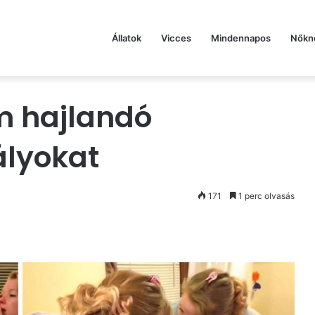
Állatok
Vicces
Mindennapos
Nőkn
em hajlandó
ályokat
171
1 perc olvasás
st