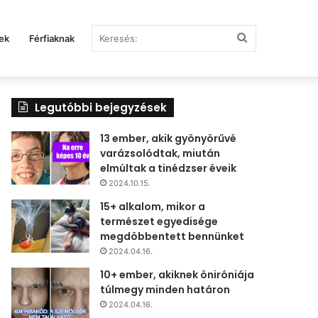
Keresés:
ek
Férfiaknak
Legutóbbi bejegyzések
13 ember, akik gyönyörűvé
varázsolódtak, miután
elmúltak a tinédzser éveik
2024.10.15.
15+ alkalom, mikor a
természet egyedisége
megdöbbentett bennünket
2024.04.16.
10+ ember, akiknek öniróniája
túlmegy minden határon
2024.04.16.