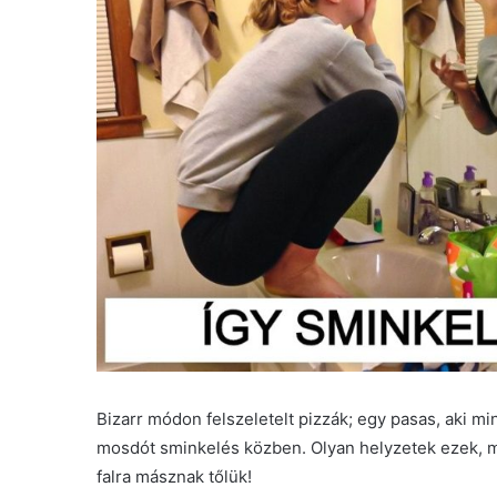
Bizarr módon felszeletelt pizzák; egy pasas, aki mi
mosdót sminkelés közben. Olyan helyzetek ezek, me
falra másznak tőlük!