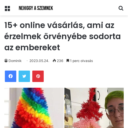
Menü
Ke
15+ online vásárlás, ami az
érzelmek örvényébe sodorta
az embereket
Dominik
2023.05.24.
236
1 perc olvasás
Pinterest