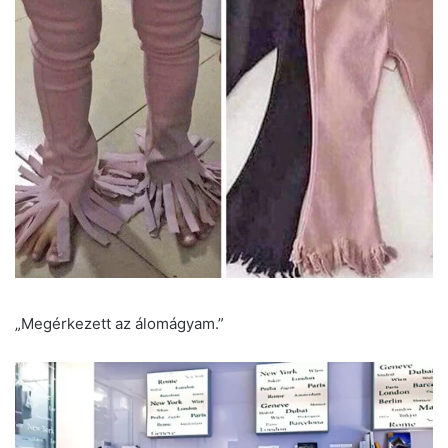
„Megérkezett az álomágyam.”