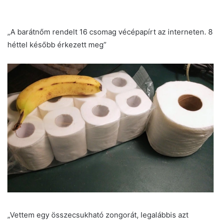
„A barátnőm rendelt 16 csomag vécépapírt az interneten. 8
héttel később érkezett meg”
„Vettem egy összecsukható zongorát, legalábbis azt