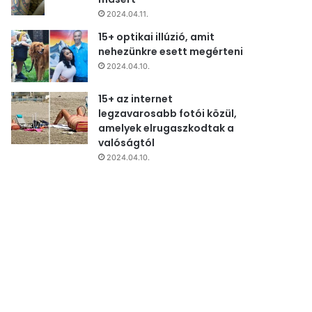
2024.04.11.
15+ optikai illúzió, amit
nehezünkre esett megérteni
2024.04.10.
15+ az internet
legzavarosabb fotói közül,
amelyek elrugaszkodtak a
valóságtól
2024.04.10.