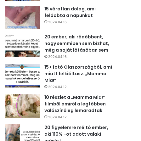
15 váratlan dolog, ami
feldobta a napunkat
2024.04.16.
20 ember, aki rádöbbent,
hogy semmiben sem bízhat,
még a saját látásában sem
2024.04.16.
15+ fotó Olaszországból, ami
miatt felkiáltasz: „Mamma
Mia!”
2024.04.12.
10 részlet a „Mamma Mia!”
filmből amiről a legtöbben
valószínűleg lemaradtak
2024.04.12.
20 figyelemre méltó ember,
aki 110% -ot adott valaki
másért