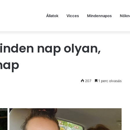
Állatok
Vicces
Mindennapos
Nőkn
minden nap olyan,
nap
207
1 perc olvasás
st