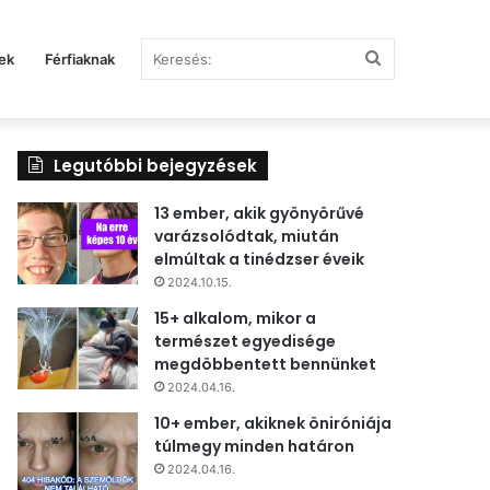
Keresés:
ek
Férfiaknak
Legutóbbi bejegyzések
13 ember, akik gyönyörűvé
varázsolódtak, miután
elmúltak a tinédzser éveik
2024.10.15.
15+ alkalom, mikor a
természet egyedisége
megdöbbentett bennünket
2024.04.16.
10+ ember, akiknek öniróniája
túlmegy minden határon
2024.04.16.