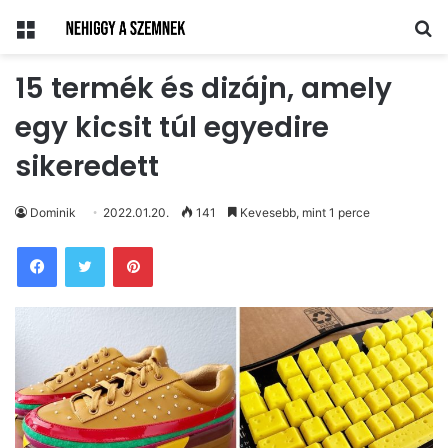
Menü
Ke
15 termék és dizájn, amely
egy kicsit túl egyedire
sikeredett
Dominik
2022.01.20.
141
Kevesebb, mint 1 perce
Pinterest