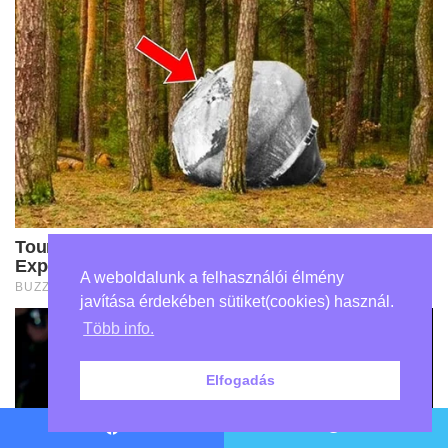
A weboldalunk a felhasználói élmény
javítása érdekében sütiket(cookies) használ.
Több info.
Elfogadás
Facebook
Twitter