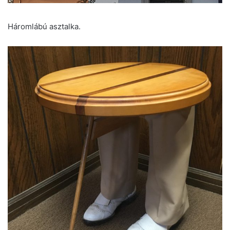
Háromlábú asztalka.